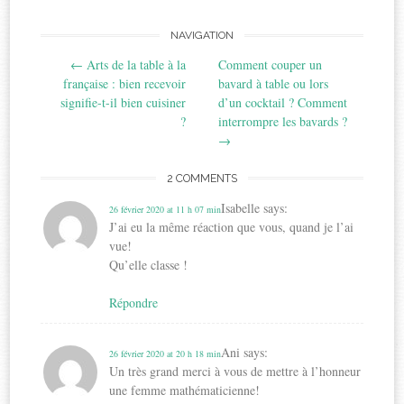
Post
NAVIGATION
←
Arts de la table à la
Comment couper un
navigation
française : bien recevoir
bavard à table ou lors
signifie-t-il bien cuisiner
d’un cocktail ? Comment
?
interrompre les bavards ?
→
2 COMMENTS
Isabelle
says:
26 février 2020 at 11 h 07 min
J’ai eu la même réaction que vous, quand je l’ai
vue!
Qu’elle classe !
Répondre
Ani
says:
26 février 2020 at 20 h 18 min
Un très grand merci à vous de mettre à l’honneur
une femme mathématicienne!