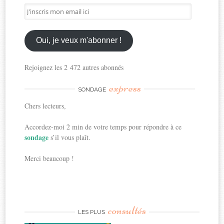
J'inscris
mon
email
ici
Oui, je veux m'abonner !
Rejoignez les 2 472 autres abonnés
express
SONDAGE
Chers lecteurs,
Accordez-moi 2 min de votre temps pour répondre à ce
sondage
s’il vous plaît.
Merci beaucoup !
consultés
LES PLUS