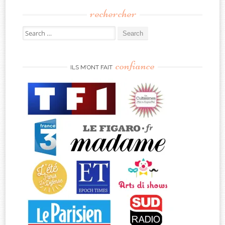
rechercher
Search
for:
confiance
ILS M’ONT FAIT