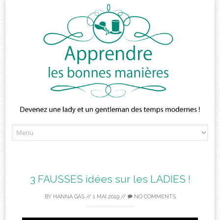
Skip
to
content
3 FAUSSES idées sur les LADIES !
BY
HANNA GAS
//
1 MAI 2019
//
NO COMMENTS