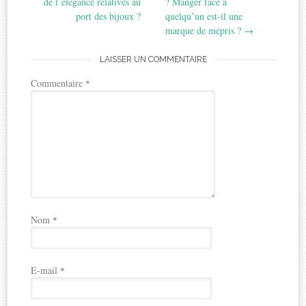
navigation
de l’élégance relatives au
? Manger face à
port des bijoux ?
quelqu’un est-il une
marque de mépris ?
→
LAISSER UN COMMENTAIRE
Commentaire
*
Nom
*
E-mail
*