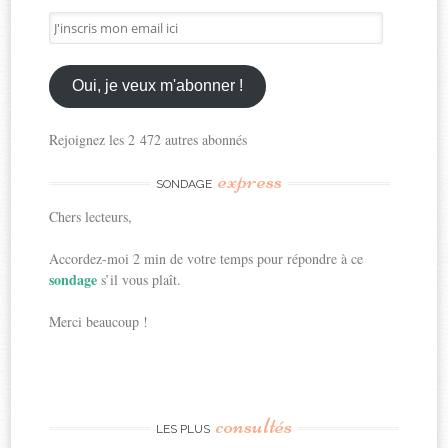
J'inscris
mon
email
ici
Oui, je veux m'abonner !
Rejoignez les 2 472 autres abonnés
express
SONDAGE
Chers lecteurs,
Accordez-moi 2 min de votre temps pour répondre à ce
sondage
s’il vous plaît.
Merci beaucoup !
consultés
LES PLUS