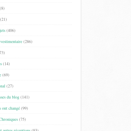
(8)
(21)
jets
(406)
vestimentaire
(286)
73)
es
(14)
e
(69)
onal
(27)
sses du blog
(141)
s ont changé
(99)
 Chroniques
(75)
t autres réceptions
(93)