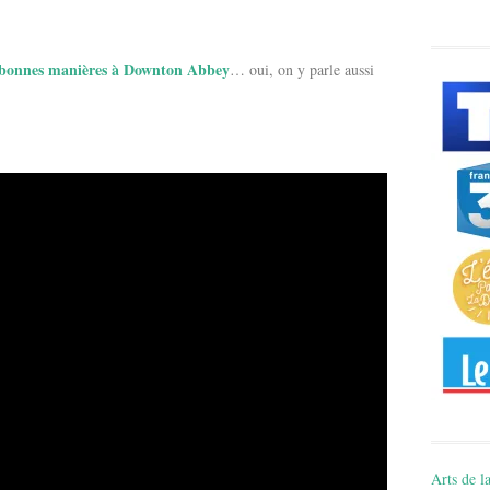
bonnes manières à Downton Abbey
… oui, on y parle aussi
Arts de la