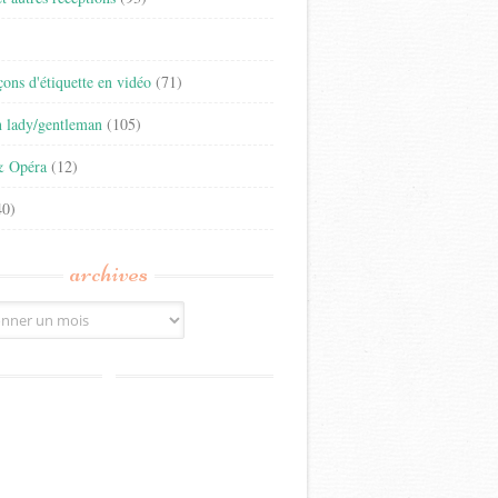
)
eçons d'étiquette en vidéo
(71)
n lady/gentleman
(105)
& Opéra
(12)
0)
archives