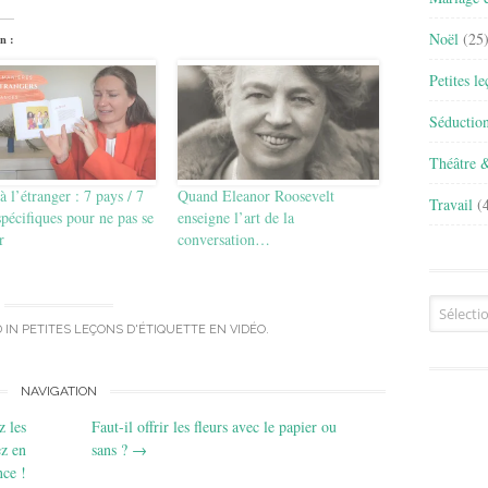
Noël
(25
n :
Petites l
Séductio
Théâtre 
à l’étranger : 7 pays / 7
Quand Eleanor Roosevelt
Travail
(4
spécifiques pour ne pas se
enseigne l’art de la
r
conversation…
Archives
 IN
PETITES LEÇONS D'ÉTIQUETTE EN VIDÉO
.
NAVIGATION
 les
Faut-il offrir les fleurs avec le papier ou
z en
sans ?
→
nce !