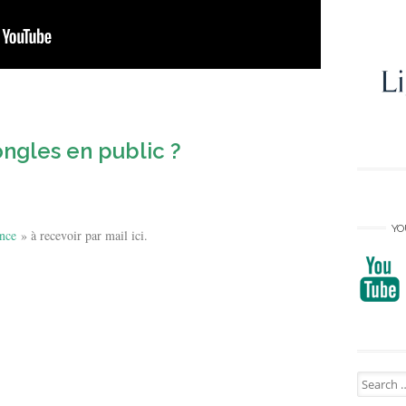
ongles en public ?
YO
ance
» à recevoir par mail ici.
Search
for: