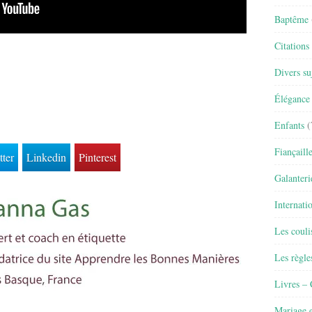
Baptême
Citations
Divers su
Élégance 
Enfants
(
Fiançaill
tter
Linkedin
Pinterest
Galanteri
Internati
Les couli
Les règle
Livres –
Mariage e