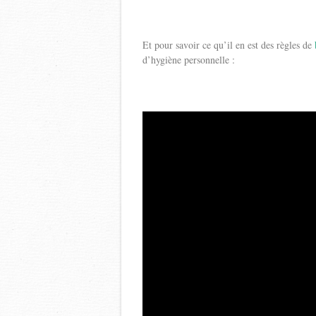
Et pour savoir ce qu’il en est des règles de
d’hygiène personnelle :