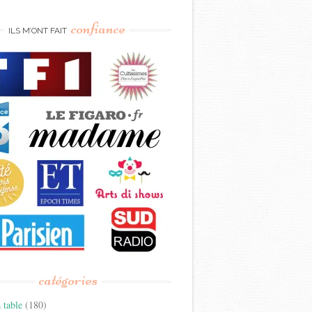
confiance
ILS M’ONT FAIT
catégories
 table
(180)