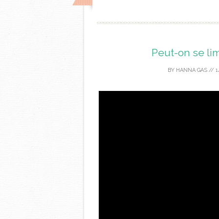
Peut-on se lim
BY
HANNA GAS
//
1