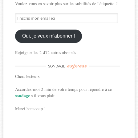
Voulez-vous en savoir plus sur les subtilités de l'étiquette ?
J'inscris
mon
email
ici
Oui, je veux m'abonner !
Rejoignez les 2 472 autres abonnés
express
SONDAGE
Chers lecteurs,
Accordez-moi 2 min de votre temps pour répondre à ce
sondage
s’il vous plaît.
Merci beaucoup !