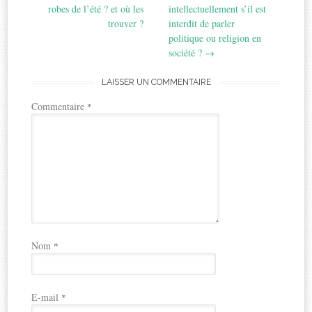
navigation
robes de l’été ? et où les
intellectuellement s’il est
trouver ?
interdit de parler
politique ou religion en
société ?
→
LAISSER UN COMMENTAIRE
Commentaire
*
Nom
*
E-mail
*