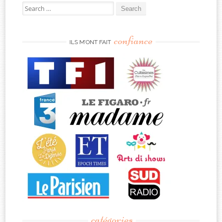
Search
for:
confiance
ILS M’ONT FAIT
catégories