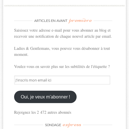
première
ARTICLES EN AVANT
Saisissez votre adresse e-mail pour vous abonner au blog et
recevoir une notification de chaque nouvel article par email.
Ladies & Gentlemans, vous pouvez vous désabonner à tout
moment.
Voulez-vous en savoir plus sur les subtilités de l'étiquette ?
J'inscris
mon
email
ici
Oui, je veux m'abonner !
Rejoignez les 2 472 autres abonnés
express
SONDAGE