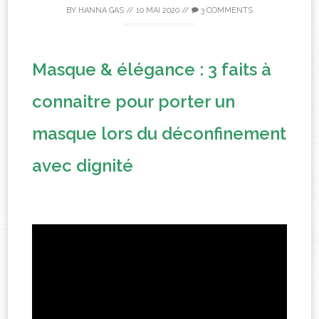
BY
HANNA GAS
//
10 MAI 2020
//
3 COMMENTS
Masque & élégance : 3 faits à
connaitre pour porter un
masque lors du déconfinement
avec dignité