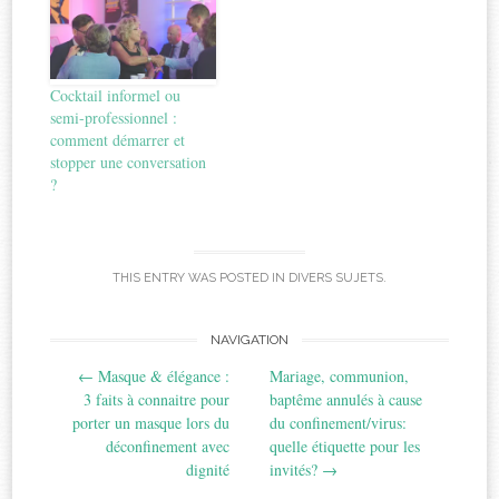
Cocktail informel ou
semi-professionnel :
comment démarrer et
stopper une conversation
?
THIS ENTRY WAS POSTED IN
DIVERS SUJETS
.
Post
NAVIGATION
←
Masque & élégance :
Mariage, communion,
navigation
3 faits à connaitre pour
baptême annulés à cause
porter un masque lors du
du confinement/virus:
déconfinement avec
quelle étiquette pour les
dignité
invités?
→