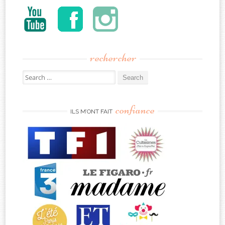
rechercher
Search
for:
confiance
ILS M’ONT FAIT