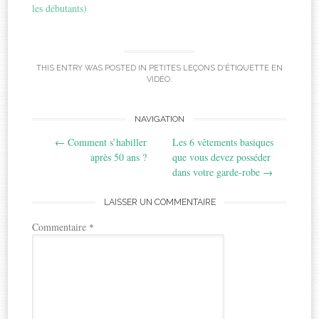
les débutants)
THIS ENTRY WAS POSTED IN
PETITES LEÇONS D'ÉTIQUETTE EN
VIDÉO
.
Post
NAVIGATION
←
Comment s’habiller
Les 6 vêtements basiques
navigation
après 50 ans ?
que vous devez posséder
dans votre garde-robe
→
LAISSER UN COMMENTAIRE
Commentaire
*