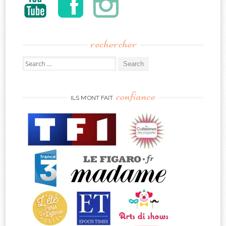
rechercher
Search
for:
confiance
ILS M’ONT FAIT