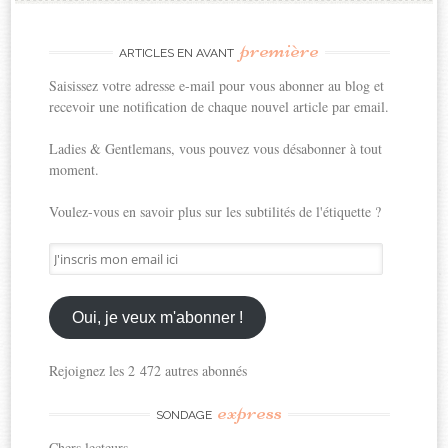
première
ARTICLES EN AVANT
Saisissez votre adresse e-mail pour vous abonner au blog et
recevoir une notification de chaque nouvel article par email.
Ladies & Gentlemans, vous pouvez vous désabonner à tout
moment.
Voulez-vous en savoir plus sur les subtilités de l'étiquette ?
J'inscris
mon
email
ici
Oui, je veux m'abonner !
Rejoignez les 2 472 autres abonnés
express
SONDAGE
Chers lecteurs,