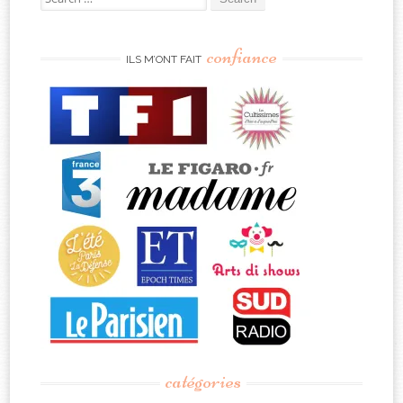
for:
confiance
ILS M’ONT FAIT
catégories