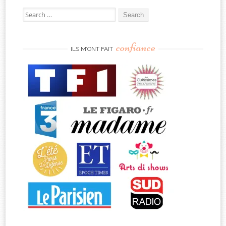
Search
for:
confiance
ILS M’ONT FAIT