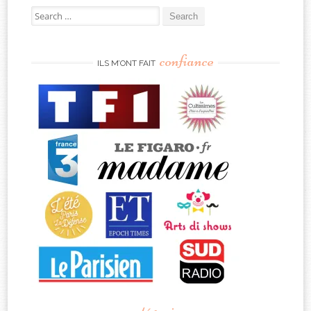
Search
for:
confiance
ILS M’ONT FAIT