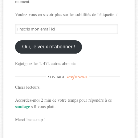
moment.
Voulez-vous en savoir plus sur les subtilités de l'étiquette ?
J'inscris
mon
email
ici
Oui, je veux m'abonner !
Rejoignez les 2 472 autres abonnés
express
SONDAGE
Chers lecteurs,
Accordez-moi 2 min de votre temps pour répondre à ce
sondage
s’il vous plaît.
Merci beaucoup !