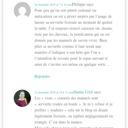
Philippe
says:
16 décembre 2019 at 7 h 19 min
Pour peu qu’on soit plutôt ordonné ou
méticuleux on est a priori surpris par l’usage de
laisser sa serviette froissée au moment de quitter
la table. J’ai toujours trouvé curieuse où, disons,
tirée par les cheveux, la justification qui en est
donnée par les manuels de savoir-vivre. Bien
plier sa serviette comme il faut serait une
manière d’indiquer à son hôte que l’on a
l’intentIon de revenir pour le repas suivant et
ainsi de s’inviter soi-même en quelque sorte…
Répondre
Hanna GAS
says:
16 décembre 2019 at 10 h 31 min
Les « vrais » conseils des manuels sont
« serviette roulée en boule ». Je m’y refuse et je
préfère « traduire » cela sur le blog en disant
légèrement froissée, ou repliée négligemment en
triangle. C’est dans la nuance.
Mais cela change tout si la serviette est en papier