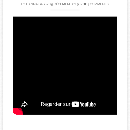
BY
HANNA GAS
//
15 DÉCEMBRE 2019
//
4 COMMENTS