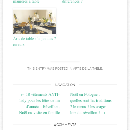
manières à table
différences ?
Arts de table : le jeu des 7
erreurs
THIS ENTRY WAS POSTED IN
ARTS DE LA TABLE
.
Post
NAVIGATION
←
18 vêtements ANTI-
Noël en Pologne :
navigation
lady pour les fêtes de fin
quelles sont les traditions
d’année – Réveillon,
? le menu ? les usages
Noël ou visite en famille
lors du réveillon ?
→
4 COMMENTS