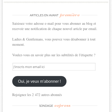
première
ARTICLES EN AVANT
Saisissez votre adresse e-mail pour vous abonner au blog et
recevoir une notification de chaque nouvel article par email.
Ladies & Gentlemans, vous pouvez vous désabonner à tout
moment.
Voulez-vous en savoir plus sur les subtilités de l'étiquette ?
J'inscris
mon
email
ici
Oui, je veux m'abonner !
Rejoignez les 2 472 autres abonnés
express
SONDAGE