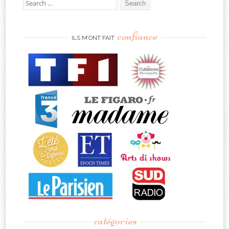
Search
for:
confiance
ILS M’ONT FAIT
catégories