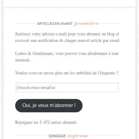
première
ARTICLES EN AVANT
Saisissez votre adresse e-mail pour vous abonner au blog et
recevoir une notification de chaque nouvel article par email.
Ladies & Gentlemans, vous pouvez vous désabonner à tout
moment.
Voulez-vous en savoir plus sur les subtilités de l'étiquette ?
J'inscris
mon
email
ici
Oui, je veux m'abonner !
Rejoignez les 2 472 autres abonnés
express
SONDAGE