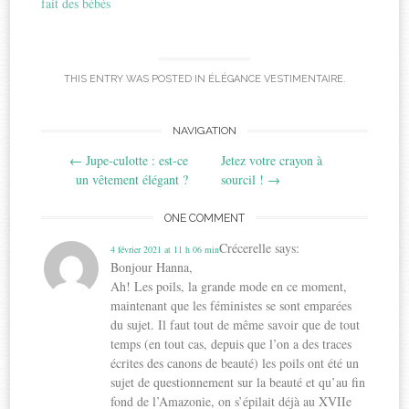
fait des bébés
THIS ENTRY WAS POSTED IN
ÉLÉGANCE VESTIMENTAIRE
.
Post
NAVIGATION
←
Jupe-culotte : est-ce
Jetez votre crayon à
navigation
un vêtement élégant ?
sourcil !
→
ONE COMMENT
Crécerelle
says:
4 février 2021 at 11 h 06 min
Bonjour Hanna,
Ah! Les poils, la grande mode en ce moment,
maintenant que les féministes se sont emparées
du sujet. Il faut tout de même savoir que de tout
temps (en tout cas, depuis que l’on a des traces
écrites des canons de beauté) les poils ont été un
sujet de questionnement sur la beauté et qu’au fin
fond de l’Amazonie, on s’épilait déjà au XVIIe