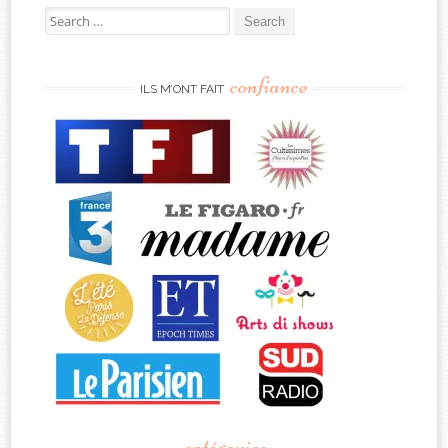
Search
for:
confiance
ILS M’ONT FAIT
catégories