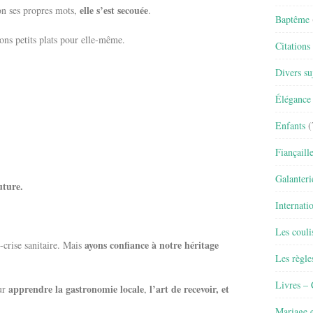
elle s’est secouée
lon ses propres mots,
.
Baptême
 bons petits plats pour elle-même.
Citations
Divers su
Élégance 
Enfants
(
Fiançaill
Galanteri
uture.
Internati
Les couli
ayons confiance à notre héritage
-crise sanitaire. Mais
Les règle
Livres –
apprendre la gastronomie locale
l’art de recevoir, et
our
,
Mariage e