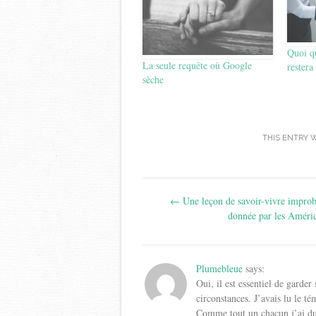
Quoi qu
La seule requête où Google
restera
sèche
THIS ENTRY 
Post
←
Une leçon de savoir-vivre improb
navigation
donnée par les Améri
Plumebleue
says:
Oui, il est essentiel de garder 
circonstances. J’avais lu le 
Comme tout un chacun j’ai du 