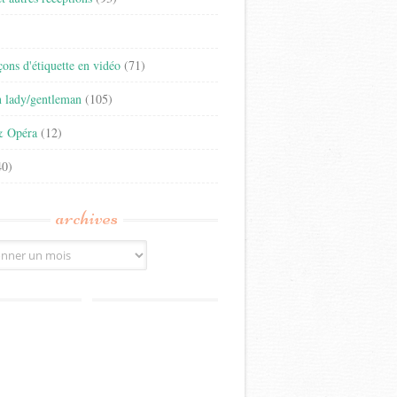
)
eçons d'étiquette en vidéo
(71)
n lady/gentleman
(105)
& Opéra
(12)
0)
archives