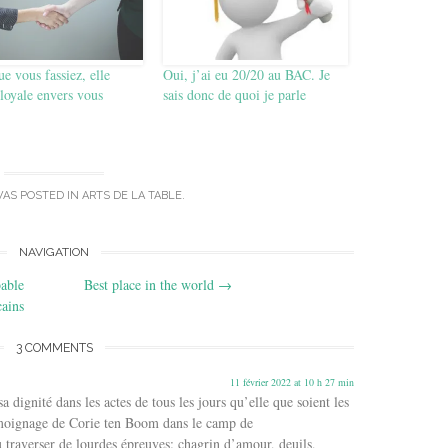
e vous fassiez, elle
Oui, j’ai eu 20/20 au BAC. Je
 loyale envers vous
sais donc de quoi je parle
WAS POSTED IN
ARTS DE LA TABLE
.
NAVIGATION
able
Best place in the world
→
cains
3 COMMENTS
11 février 2022 at 10 h 27 min
sa dignité dans les actes de tous les jours qu’elle que soient les
témoignage de Corie ten Boom dans le camp de
traverser de lourdes épreuves: chagrin d’amour, deuils,