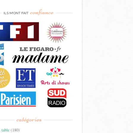
confiance
ILS M’ONT FAIT
catégories
 table
(180)