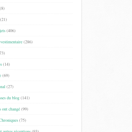
(8)
(21)
jets
(406)
vestimentaire
(286)
73)
es
(14)
e
(69)
onal
(27)
sses du blog
(141)
s ont changé
(99)
 Chroniques
(75)
t autres réceptions
(93)