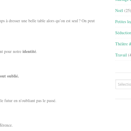
Noël
(25
ps à dresser une belle table alors qu’on est seul ? On peut
Petites l
Séductio
Théâtre 
identité
ant pour notre
.
Travail
(4
tout oublié.
Archives
 futur en n’oubliant pas le passé.
fférence.