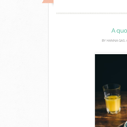
A quo
BY
HANNA GAS
/