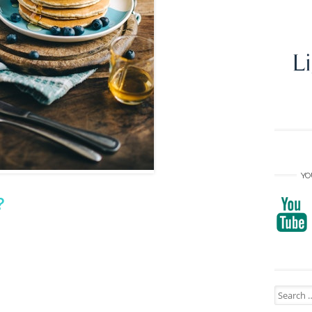
YO
 ?
Search
for: