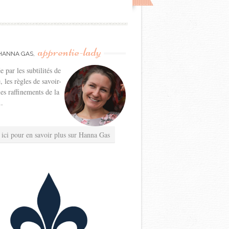
apprentie-lady
HANNA GAS,
e par les subtilités de
e, les règles de savoir-
les raffinements de la
..
 ici pour en savoir plus sur Hanna Gas