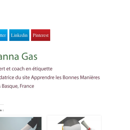
tter
Linkedin
Pinterest
n :