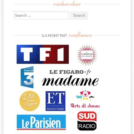
rechercher
Search
for:
confiance
ILS M’ONT FAIT