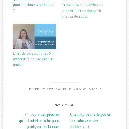
pour un dîner sophistiqué
Conseils sur le service de
?
plats et l’art de desservir
à la fin du repas
L’art de recevoir : les 5
impératifs des maîtres de
maison
THIS ENTRY WAS POSTED IN
ARTS DE LA TABLE
.
Post
NAVIGATION
←
Top 7 des preuves
Une lady peut-elle porter
navigation
qu’il faut être riche pour
une robe avec des
pratiquer les bonnes
baskets ?
→