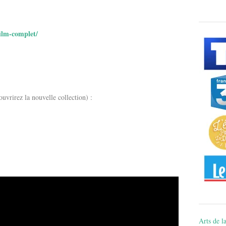
ilm-complet/
vrirez la nouvelle collection) :
Arts de la