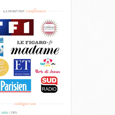
confiance
ILS M’ONT FAIT
catégories
 table
(180)