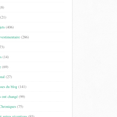
(8)
(21)
jets
(406)
vestimentaire
(286)
73)
es
(14)
e
(69)
onal
(27)
sses du blog
(141)
s ont changé
(99)
 Chroniques
(75)
t autres réceptions
(93)