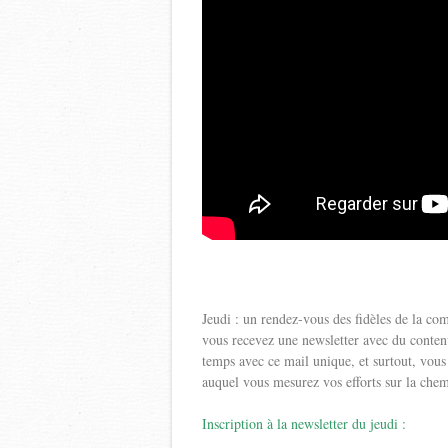
Jeudi : un rendez-vous des fidèles de la c
vous recevez une newsletter avec du contenu
temps avec ce mail unique, et surtout, vo
auquel vous mesurez vos efforts sur la chem
Inscription à la newsletter du jeudi :