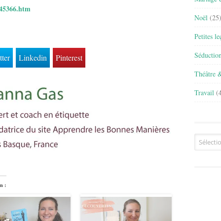
345366.htm
Noël
(25
Petites l
Séductio
tter
Linkedin
Pinterest
Théâtre 
Travail
(4
Archives
n :