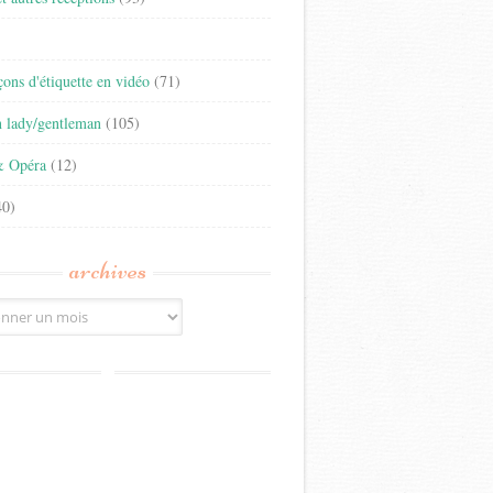
)
eçons d'étiquette en vidéo
(71)
n lady/gentleman
(105)
& Opéra
(12)
0)
archives