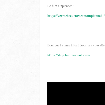
Le film Unplanned :
https://www.chretientv.com/unplanned-f
Boutique Femme à Part (sous peu vous décou
https://shop.femmeapart.com/