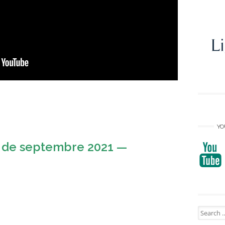
YO
 de septembre 2021 —
Search
for: