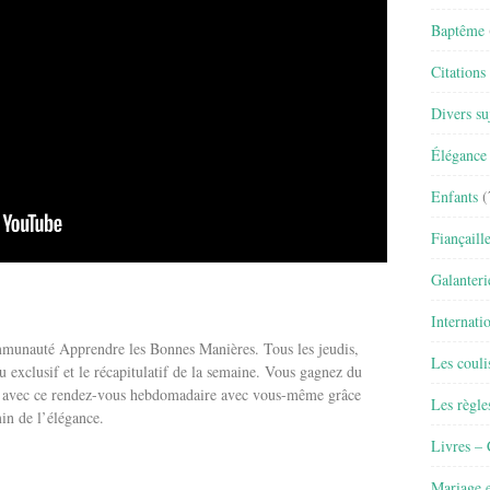
Baptême
Citations
Divers su
Élégance 
Enfants
(
Fiançaill
Galanteri
Internati
ommunauté Apprendre les Bonnes Manières. Tous les jeudis,
Les couli
 exclusif et le récapitulatif de la semaine. Vous gagnez du
us avec ce rendez-vous hebdomadaire avec vous-même grâce
Les règle
in de l’élégance.
Livres –
Mariage e