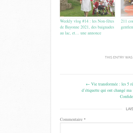
Weekly vlog #14 : les Non-fêtes
211 con
de Bayonne 2021, des baignades
gentle
au lac, et… une annonce
THIS ENTRY WAS
Post
←
Vie transformée : les 5 r
navigation
d’étiquette qui ont changé ma 
Confide
LAI
Commentaire
*