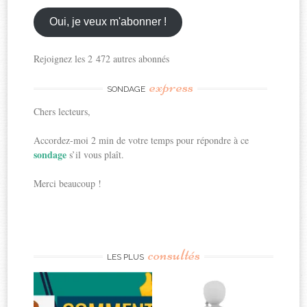
email
ici
Oui, je veux m'abonner !
Rejoignez les 2 472 autres abonnés
express
SONDAGE
Chers lecteurs,
Accordez-moi 2 min de votre temps pour répondre à ce
sondage
s’il vous plaît.
Merci beaucoup !
consultés
LES PLUS