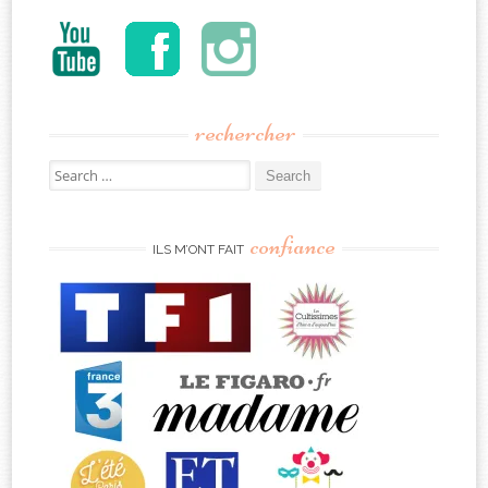
rechercher
Search
for:
confiance
ILS M’ONT FAIT