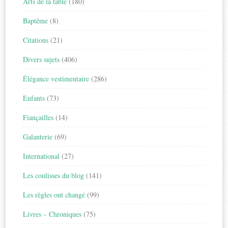
Arts de la table
(180)
Baptême
(8)
Citations
(21)
Divers sujets
(406)
Élégance vestimentaire
(286)
Enfants
(73)
Fiançailles
(14)
Galanterie
(69)
International
(27)
Les coulisses du blog
(141)
Les règles ont changé
(99)
Livres – Chroniques
(75)