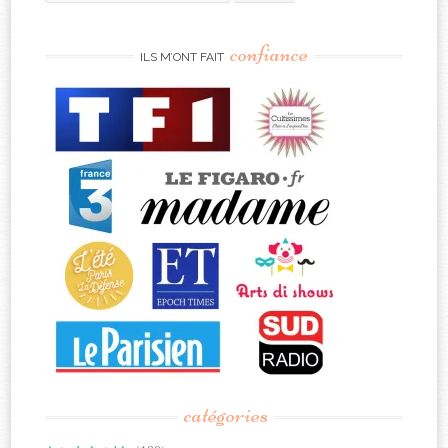
for:
confiance
ILS M’ONT FAIT
catégories