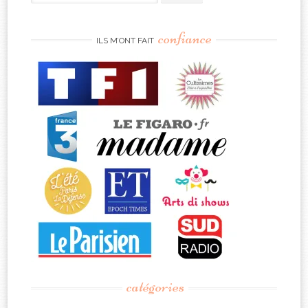
for:
confiance
ILS M’ONT FAIT
catégories