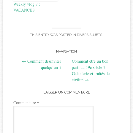
Weekly vlog 7 :
VACANCES
THIS ENTRY WAS POSTED IN
DIVERS SUJETS
.
Post
NAVIGATION
←
Comment désinviter
Comment être un bon
navigation
quelqu’un ?
parti au 19e siècle ? —
Galanterie et traités de
civilité
→
LAISSER UN COMMENTAIRE
Commentaire
*