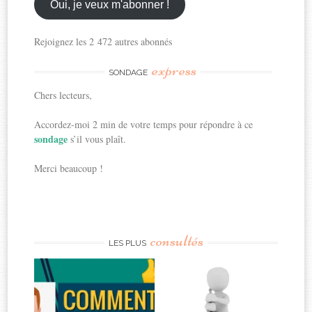
ici
Oui, je veux m'abonner !
Rejoignez les 2 472 autres abonnés
express
SONDAGE
Chers lecteurs,
Accordez-moi 2 min de votre temps pour répondre à ce
sondage
s’il vous plaît.
Merci beaucoup !
consultés
LES PLUS