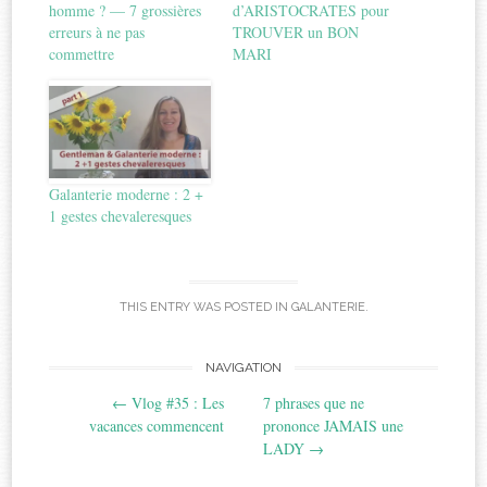
homme ? — 7 grossières
d’ARISTOCRATES pour
erreurs à ne pas
TROUVER un BON
commettre
MARI
Galanterie moderne : 2 +
1 gestes chevaleresques
THIS ENTRY WAS POSTED IN
GALANTERIE
.
Post
NAVIGATION
←
Vlog #35 : Les
7 phrases que ne
navigation
vacances commencent
prononce JAMAIS une
LADY
→