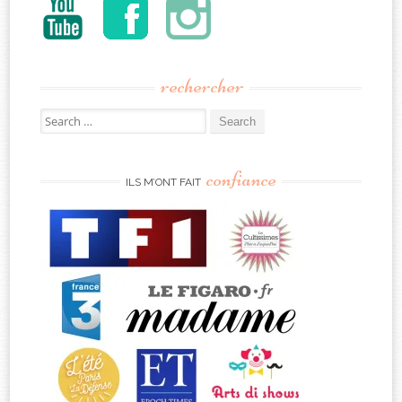
rechercher
Search
for:
confiance
ILS M’ONT FAIT