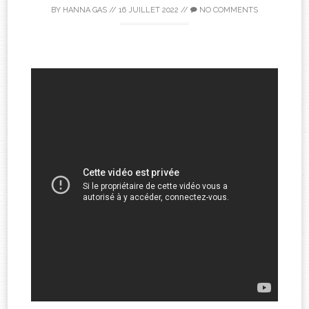
BY
HANNA GAS
//
16 JUILLET 2022
//
NO COMMENTS