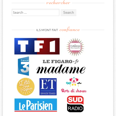
rechercher
Search
for:
confiance
ILS M’ONT FAIT