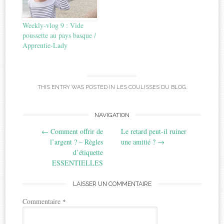
Weekly-vlog 9 : Vide
poussette au pays basque /
Apprentie-Lady
THIS ENTRY WAS POSTED IN
LES COULISSES DU BLOG
.
Post
NAVIGATION
←
Comment offrir de
Le retard peut-il ruiner
navigation
l’argent ? – Règles
une amitié ?
→
d’étiquette
ESSENTIELLES
LAISSER UN COMMENTAIRE
Commentaire
*