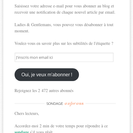
Saisissez votre adresse e-mail pour vous abonner au blog et
recevoir une notification de chaque nouvel article par email.
Ladies & Gentlemans, vous pouvez vous désabonner à tout
moment.
Voulez-vous en savoir plus sur les subtilités de l'étiquette ?
J'inscris
mon
email
ici
Oui, je veux m'abonner !
Rejoignez les 2 472 autres abonnés
express
SONDAGE
Chers lecteurs,
Accordez-moi 2 min de votre temps pour répondre à ce
sondage
s’il vous plaît.