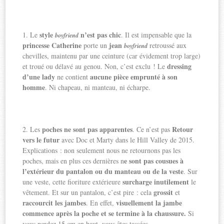
style
n’est pas chic
1. Le
. Il est impensable que la
boyfriend
princesse Catherine
jean
porte un
retroussé aux
boyfriend
chevilles, maintenu par une ceinture (car évidement trop large)
dressing
et troué ou délavé au genou. Non, c’est exclu ! Le
d’une lady
aucune pièce emprunté à son
ne contient
homme
. Ni chapeau, ni manteau, ni écharpe.
poches ne sont pas apparentes
Retour
2. Les
. Ce n’est pas
vers le futur
avec Doc et Marty dans le Hill Valley de 2015.
Explications : non seulement nous ne retournons pas les
e sont pas cousues à
poches, mais en plus ces dernières n
l’extérieur du pantalon ou du manteau ou de la veste
. Sur
surcharge inutilement
une veste, cette fioriture extérieure
le
grossit
vêtement. Et sur un pantalon, c’est pire : cela
et
raccourcit les jambes
visuellement la jambe
. En effet,
commence après la poche et se termine à la chaussure.
Si
vous perdez 15 cm en haut, vous êtes tassées.