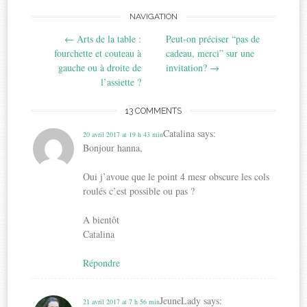
Post
NAVIGATION
←
Arts de la table :
Peut-on préciser “pas de
navigation
fourchette et couteau à
cadeau, merci” sur une
gauche ou à droite de
invitation?
→
l’assiette ?
13 COMMENTS
Catalina
says:
20 avril 2017 at 19 h 43 min
Bonjour hanna,
Oui j’avoue que le point 4 mesr obscure les cols
roulés c’est possible ou pas ?
A bientôt
Catalina
Répondre
JeuneLady
says:
21 avril 2017 at 7 h 56 min