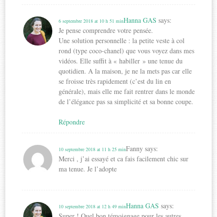
Hanna GAS
says:
6 septembre 2018 at 10 h 51 min
Je pense comprendre votre pensée.
Une solution personnelle : la petite veste à col
rond (type coco-chanel) que vous voyez dans mes
vidéos. Elle suffit à « habiller » une tenue du
quotidien. A la maison, je ne la mets pas car elle
se froisse très rapidement (c’est du lin en
générale), mais elle me fait rentrer dans le monde
de l’élégance pas sa simplicité et sa bonne coupe.
Répondre
Fanny
says:
10 septembre 2018 at 11 h 25 min
Merci , j’ai essayé et ca fais facilement chic sur
ma tenue. Je l’adopte
Hanna GAS
says:
10 septembre 2018 at 12 h 49 min
Super ! Quel bon témoignage pour les autres