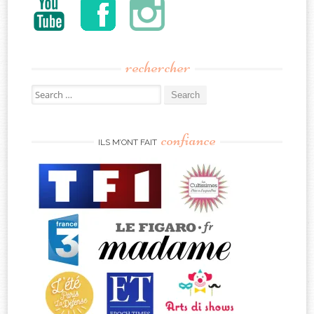
rechercher
Search
for:
confiance
ILS M’ONT FAIT