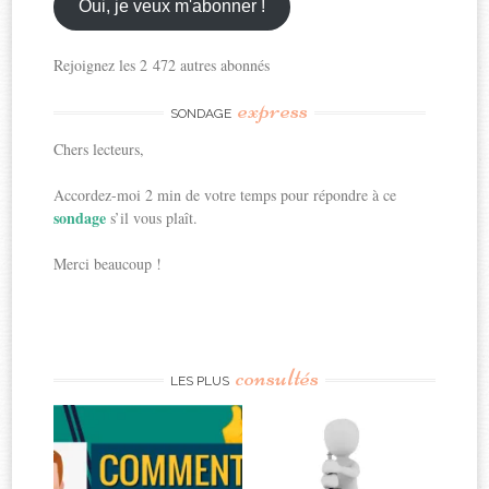
ici
Oui, je veux m'abonner !
Rejoignez les 2 472 autres abonnés
express
SONDAGE
Chers lecteurs,
Accordez-moi 2 min de votre temps pour répondre à ce
sondage
s’il vous plaît.
Merci beaucoup !
consultés
LES PLUS