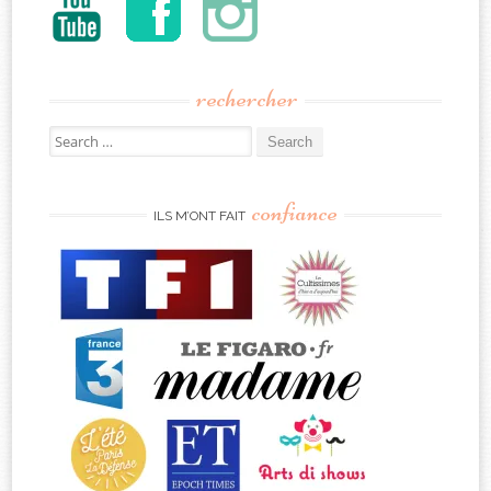
rechercher
Search
for:
confiance
ILS M’ONT FAIT