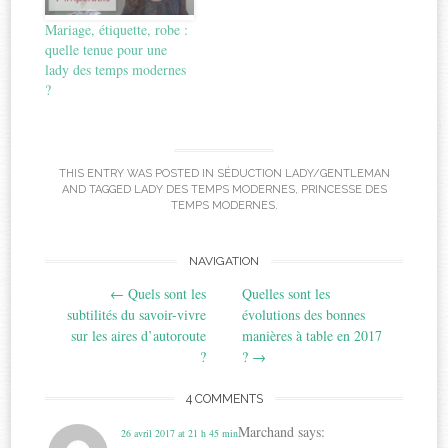
Mariage, étiquette, robe :
quelle tenue pour une
lady des temps modernes
?
THIS ENTRY WAS POSTED IN
SÉDUCTION LADY/GENTLEMAN
AND TAGGED
LADY DES TEMPS MODERNES
,
PRINCESSE DES
TEMPS MODERNES
.
Post
NAVIGATION
←
Quels sont les
Quelles sont les
navigation
subtilités du savoir-vivre
évolutions des bonnes
sur les aires d’autoroute
manières à table en 2017
?
?
→
4 COMMENTS
Marchand
says:
26 avril 2017 at 21 h 45 min