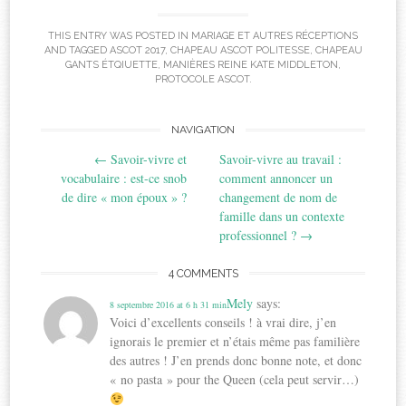
THIS ENTRY WAS POSTED IN
MARIAGE ET AUTRES RÉCEPTIONS
AND TAGGED
ASCOT 2017
,
CHAPEAU ASCOT POLITESSE
,
CHAPEAU
GANTS ÉTQIUETTE
,
MANIÈRES REINE KATE MIDDLETON
,
PROTOCOLE ASCOT
.
Post
NAVIGATION
←
Savoir-vivre et
Savoir-vivre au travail :
navigation
vocabulaire : est-ce snob
comment annoncer un
de dire « mon époux » ?
changement de nom de
famille dans un contexte
professionnel ?
→
4 COMMENTS
Mely
says:
8 septembre 2016 at 6 h 31 min
Voici d’excellents conseils ! à vrai dire, j’en
ignorais le premier et n’étais même pas familière
des autres ! J’en prends donc bonne note, et donc
« no pasta » pour the Queen (cela peut servir…)