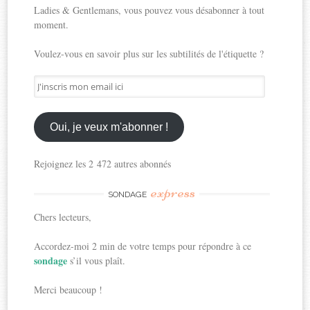
Ladies & Gentlemans, vous pouvez vous désabonner à tout
moment.
Voulez-vous en savoir plus sur les subtilités de l'étiquette ?
J'inscris
mon
email
ici
Oui, je veux m'abonner !
Rejoignez les 2 472 autres abonnés
express
SONDAGE
Chers lecteurs,
Accordez-moi 2 min de votre temps pour répondre à ce
sondage
s’il vous plaît.
Merci beaucoup !