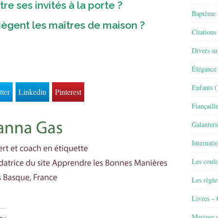
 ses invités à la porte ?
Baptême
siègent les maîtres de maison ?
Citations
Divers su
Élégance 
Enfants
(
tter
Linkedin
Pinterest
Fiançaill
Galanteri
Internati
Les couli
Les règle
Livres –
Mariage e
n :