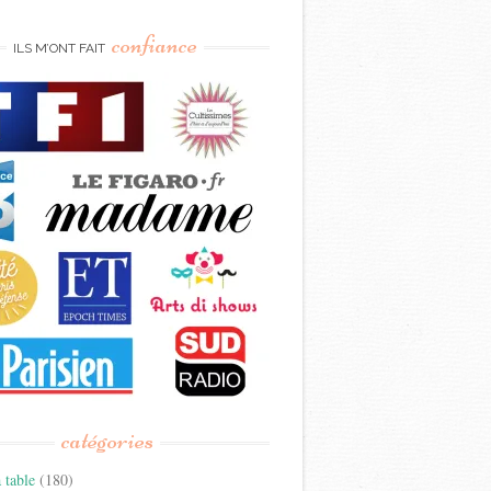
confiance
ILS M’ONT FAIT
catégories
 table
(180)