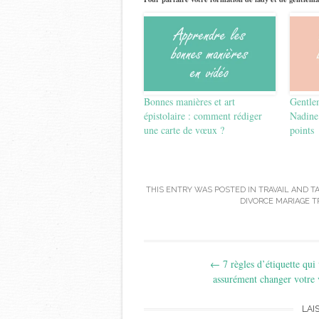
Bonnes manières et art
Gentlem
épistolaire : comment rédiger
Nadine
une carte de vœux ?
points
THIS ENTRY WAS POSTED IN
TRAVAIL
AND T
DIVORCE MARIAGE T
Post
←
7 règles d’étiquette qui
navigation
assurément changer votre 
LAI