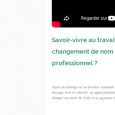
Savoir-vivre au trav
changement de nom d
professionnel ?
Après un mariage ou un divorce, comment
message écrit et collectif, un appel particu
changer ses cartes de visite et sa signature 