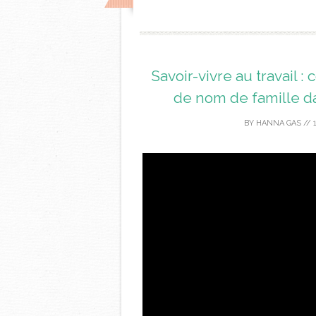
Savoir-vivre au travai
de nom de famille d
BY
HANNA GAS
//