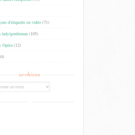
)
eçons d'étiquette en vidéo
(71)
n lady/gentleman
(105)
& Opéra
(12)
0)
archives