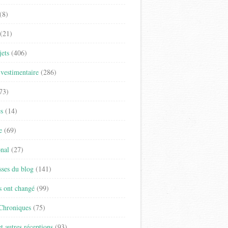
(8)
(21)
jets
(406)
vestimentaire
(286)
73)
es
(14)
e
(69)
onal
(27)
sses du blog
(141)
s ont changé
(99)
 Chroniques
(75)
t autres réceptions
(93)