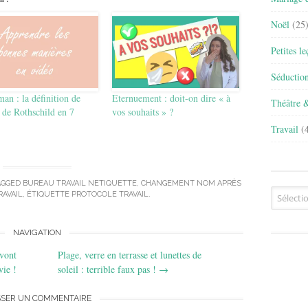
Noël
(25
Petites l
Séductio
an : la définition de
Eternuement : doit-on dire « à
Théâtre 
 de Rothschild en 7
vos souhaits » ?
Travail
(4
AGGED
BUREAU TRAVAIL NETIQUETTE
,
CHANGEMENT NOM APRÈS
Archives
RAVAIL
,
ÉTIQUETTE PROTOCOLE TRAVAIL
.
NAVIGATION
 vont
Plage, verre en terrasse et lunettes de
vie !
soleil : terrible faux pas !
→
SSER UN COMMENTAIRE