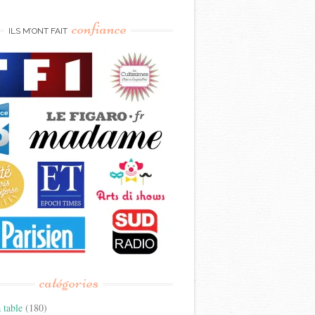
confiance
ILS M’ONT FAIT
catégories
 table
(180)