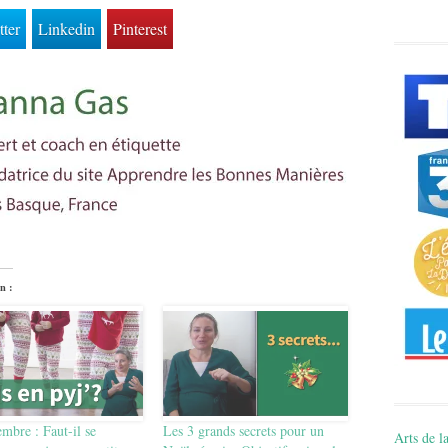
tter
Linkedin
Pinterest
n :
mbre : Faut-il se
Les 3 grands secrets pour un
Arts de la