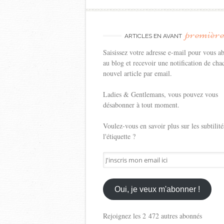
premièr
ARTICLES EN AVANT
Saisissez votre adresse e-mail pour vous a
au blog et recevoir une notification de cha
nouvel article par email.
Ladies & Gentlemans, vous pouvez vous
désabonner à tout moment.
Voulez-vous en savoir plus sur les subtilité
l'étiquette ?
J'inscris
mon
email
ici
Oui, je veux m'abonner !
Rejoignez les 2 472 autres abonnés