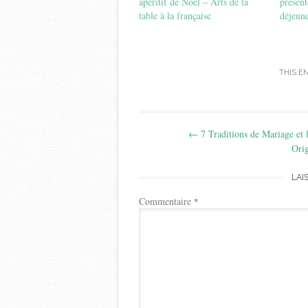
apéritif de Noël – Arts de la
présent
table à la française
déjeune
THIS E
Post
←
7 Traditions de Mariage et 
navigation
Orig
LAI
Commentaire
*