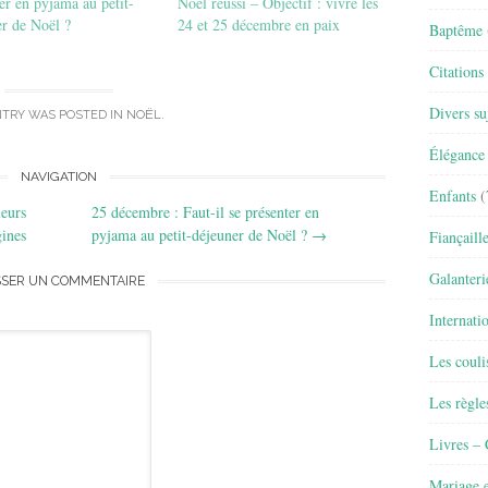
er en pyjama au petit-
Noël réussi – Objectif : vivre les
r de Noël ?
24 et 25 décembre en paix
Baptême
Citations
Divers su
NTRY WAS POSTED IN
NOËL
.
Élégance 
NAVIGATION
Enfants
(
leurs
25 décembre : Faut-il se présenter en
ines
pyjama au petit-déjeuner de Noël ?
→
Fiançaill
Galanteri
SSER UN COMMENTAIRE
Internati
Les couli
Les règle
Livres –
Mariage e