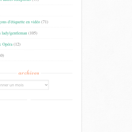
)
eçons d'étiquette en vidéo
(71)
n lady/gentleman
(105)
& Opéra
(12)
0)
archives