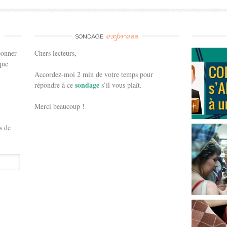
e
express
SONDAGE
bonner
Chers lecteurs,
que
Accordez-moi 2 min de votre temps pour
sondage
répondre à ce
s’il vous plaît.
Merci beaucoup !
s de