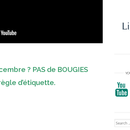
décembre ? PAS de BOUGIES
YO
règle d’étiquette.
Search
for: