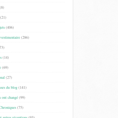
(8)
(21)
jets
(406)
vestimentaire
(286)
73)
es
(14)
e
(69)
onal
(27)
sses du blog
(141)
s ont changé
(99)
 Chroniques
(75)
t autres réceptions
(93)