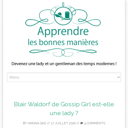
Skip
to
content
Blair Waldorf de Gossip Girl est-elle
une lady ?
BY
HANNA GAS
//
17 JUILLET 2016
//
4 COMMENTS