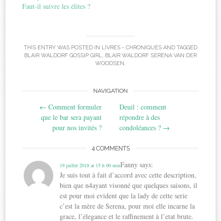
Faut-il suivre les élites ?
THIS ENTRY WAS POSTED IN
LIVRES - CHRONIQUES
AND TAGGED
BLAIR WALDORF GOSSIP GIRL
,
BLAIR WALDORF SERENA VAN DER
WOODSEN
.
Post
NAVIGATION
←
Comment formuler
Deuil : comment
navigation
que le bar sera payant
répondre à des
pour nos invités ?
condoléances ?
→
4 COMMENTS
Fanny
says:
19 juillet 2018 at 15 h 00 min
Je suis tout à fait d’accord avec cette description,
bien que n4ayant visonné que quelques saisons, il
est pour moi evident que la lady de cette serie
c’est la mère de Serena, pour moi elle incarne la
grace, l’élegance et le raffinement à l’etat brute.