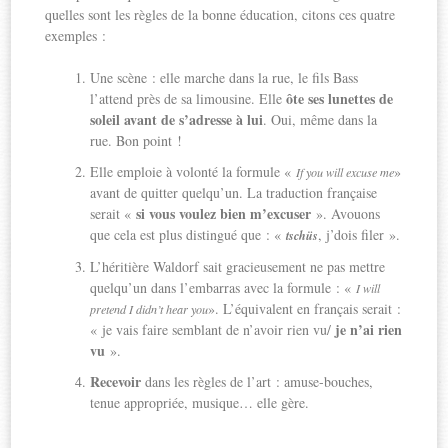
quelles sont les règles de la bonne éducation, citons ces quatre
exemples :
Une scène : elle marche dans la rue, le fils Bass
ôte ses lunettes de
l’attend près de sa limousine. Elle
soleil avant de s’adresse à lui
. Oui, même dans la
rue. Bon point !
Elle emploie à volonté la formule «
»
If you will excuse me
avant de quitter quelqu’un. La traduction française
si vous voulez bien m’excuser
serait «
». Avouons
que cela est plus distingué que : «
, j’dois filer ».
tschüs
L’héritière Waldorf sait gracieusement ne pas mettre
quelqu’un dans l’embarras avec la formule : «
I will
». L’équivalent en français serait :
pretend I didn’t hear you
je n’ai rien
« je vais faire semblant de n’avoir rien vu/
vu
».
Recevoir
dans les règles de l’art : amuse-bouches,
tenue appropriée, musique… elle gère.