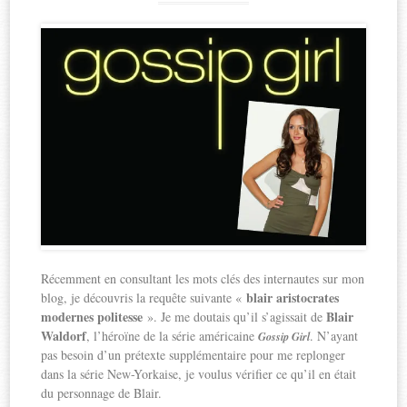
Récemment en consultant les mots clés des internautes sur mon
blair aristocrates
blog, je découvris la requête suivante «
modernes politesse
Blair
». Je me doutais qu’il s’agissait de
Waldorf
, l’héroïne de la série américaine
. N’ayant
Gossip Girl
pas besoin d’un prétexte supplémentaire pour me replonger
dans la série New-Yorkaise, je voulus vérifier ce qu’il en était
du personnage de Blair.