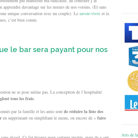
absolument pas manifesté ma radicalité, au contraire j’ai
’en apprendre davantage sur les mœurs de nos voisins. (Et sans
ès une unique conversation avec un couple). Le
savoir-vivre
et la
ues, c’est bien connu.
e le bar sera payant pour nos
estion ne se pose même pas. La conception de l’hospitalité
glent tous les frais
.
de réduire la liste des
 donnés par la famille et les amis sont
r
faire
en supprimant ou simplifiant le menu, ou encore de «
Arts de la
sans alcool. Ce fut bizarre pour certains invités, mais ils y ont