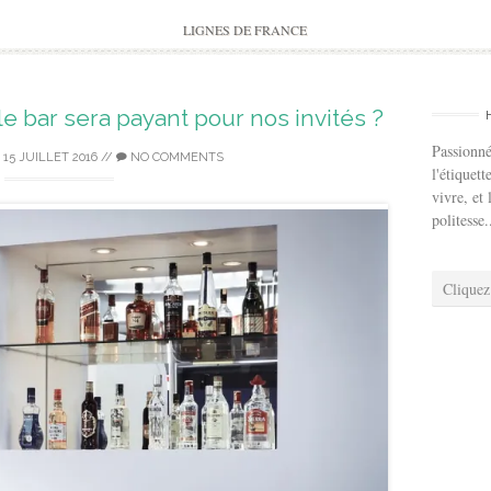
to
content
LIGNES DE FRANCE
 bar sera payant pour nos invités ?
Passionné
/
15 JUILLET 2016
//
NO COMMENTS
l'étiquett
vivre, et 
politesse.
Cliquez