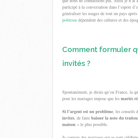
que nous ne connaissons pas. Aussi je n’ai 
participé à la conversation dans l’espoir d
généraliser les usages de tout un pays apr
politesse
dépendent des cultures et des époq
Comment formuler qu
invités ?
Spontanément, je dirais qu’en France, la qu
mariés rè
pour les mariages impose que les
Si l’argent est un problème
, les conseils
invités
baisser la note du traiteu
, de faire
maison
» le plus possible.
Je connais des mariages qui se sont célébrés 