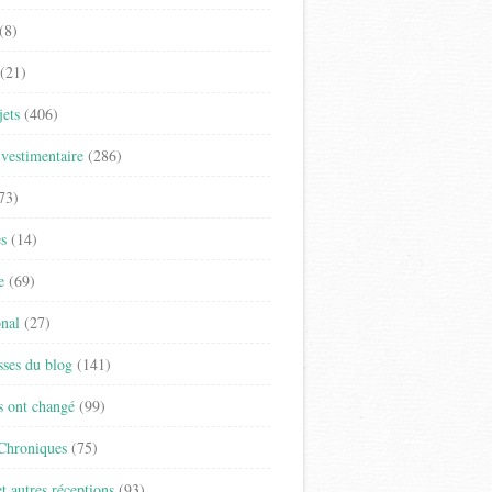
(8)
(21)
jets
(406)
vestimentaire
(286)
73)
es
(14)
e
(69)
onal
(27)
sses du blog
(141)
s ont changé
(99)
 Chroniques
(75)
t autres réceptions
(93)