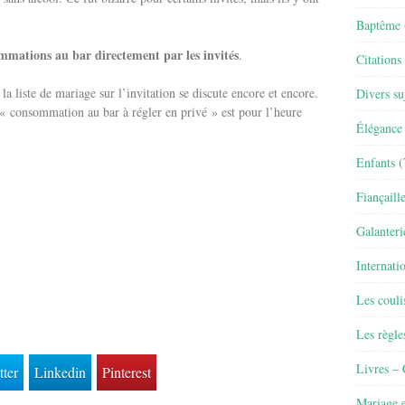
Baptême
ommations au bar directement par les invités
.
Citations
 la liste de mariage sur l’invitation se discute encore et encore.
Divers su
 « consommation au bar à régler en privé » est pour l’heure
Élégance 
Enfants
(
Fiançaill
Galanteri
Internati
Les couli
Les règle
Livres –
tter
Linkedin
Pinterest
Mariage e