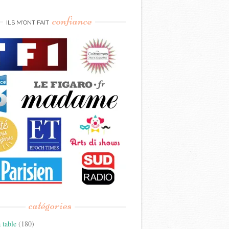
confiance
ILS M’ONT FAIT
catégories
 table
(180)