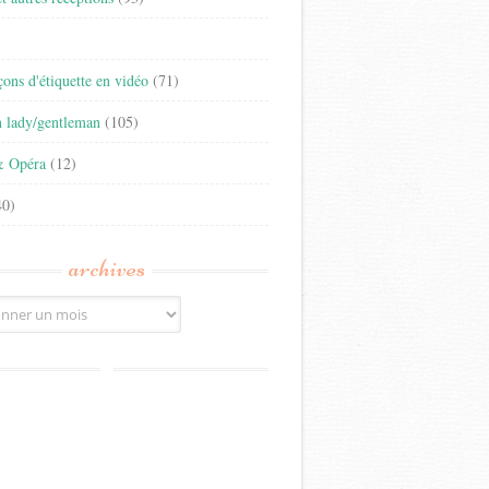
)
eçons d'étiquette en vidéo
(71)
n lady/gentleman
(105)
& Opéra
(12)
0)
archives