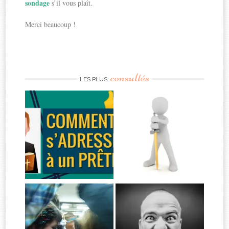
sondage
s’il vous plaît.
Merci beaucoup !
consultés
LES PLUS