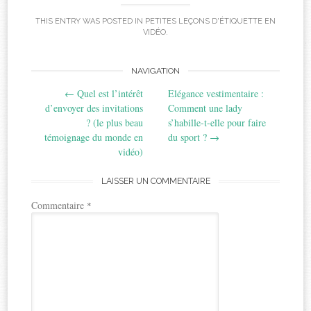
THIS ENTRY WAS POSTED IN
PETITES LEÇONS D'ÉTIQUETTE EN
VIDÉO
.
Post
NAVIGATION
←
Quel est l’intérêt
Elégance vestimentaire :
navigation
d’envoyer des invitations
Comment une lady
? (le plus beau
s’habille-t-elle pour faire
témoignage du monde en
du sport ?
→
vidéo)
LAISSER UN COMMENTAIRE
Commentaire
*