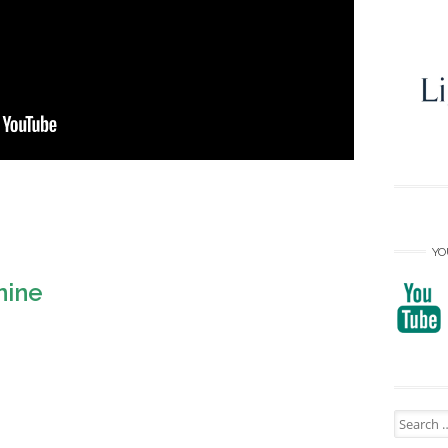
YO
nine
Search
for: