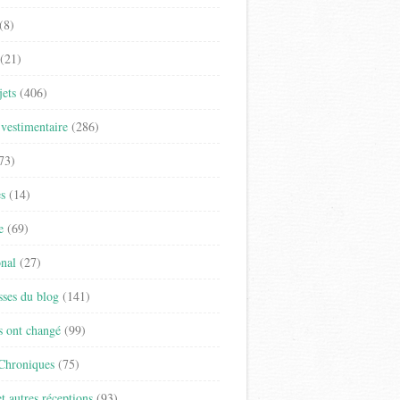
(8)
(21)
jets
(406)
vestimentaire
(286)
73)
es
(14)
e
(69)
onal
(27)
sses du blog
(141)
s ont changé
(99)
 Chroniques
(75)
t autres réceptions
(93)