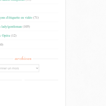
)
eçons d'étiquette en vidéo
(71)
n lady/gentleman
(105)
& Opéra
(12)
0)
archives