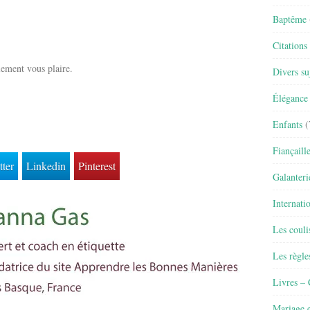
Baptême
Citations
lement vous plaire.
Divers su
Élégance 
Enfants
(
Fiançaill
tter
Linkedin
Pinterest
Galanteri
Internati
Les couli
Les règle
Livres –
Mariage e