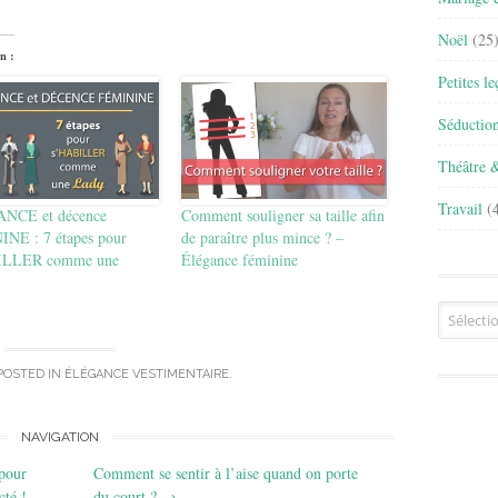
Noël
(25
n :
Petites l
Séductio
Théâtre 
Travail
(4
NCE et décence
Comment souligner sa taille afin
NE : 7 étapes pour
de paraître plus mince ? –
ILLER comme une
Élégance féminine
Archives
POSTED IN
ÉLÉGANCE VESTIMENTAIRE
.
NAVIGATION
pour
Comment se sentir à l’aise quand on porte
cté !
du court ?
→