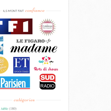
confiance
ILS M’ONT FAIT
catégories
 table
(180)