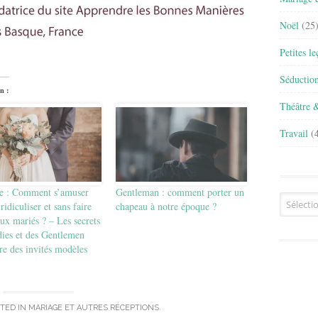
Noël
(25
Petites l
Séductio
n :
Théâtre 
Travail
(4
e : Comment s’amuser
Gentleman : comment porter un
Archives
ridiculiser et sans faire
chapeau à notre époque ?
ux mariés ? – Les secrets
dies et des Gentlemen
re des invités modèles
TED IN
MARIAGE ET AUTRES RÉCEPTIONS
.