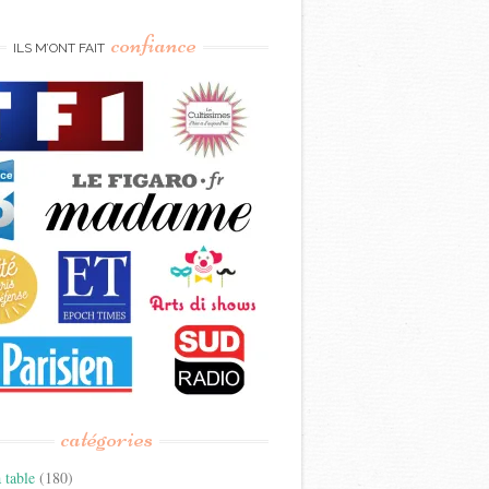
confiance
ILS M’ONT FAIT
catégories
 table
(180)