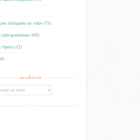
)
eçons d'étiquette en vidéo
(71)
n lady/gentleman
(105)
& Opéra
(12)
0)
archives