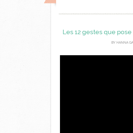
Les 12 gestes que pos
BY
HANNA G