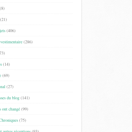
(8)
(21)
jets
(406)
vestimentaire
(286)
73)
es
(14)
e
(69)
onal
(27)
sses du blog
(141)
s ont changé
(99)
 Chroniques
(75)
t autres réceptions
(93)