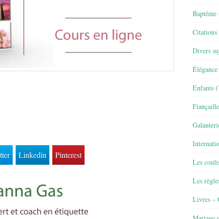
Baptême
Citations
Divers su
Élégance 
Enfants
(
Fiançaill
Galanteri
Internati
tter
Linkedin
Pinterest
Les couli
Les règle
Livres –
Mariage e