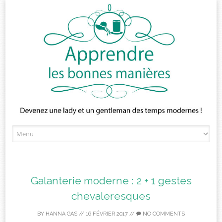
Skip
to
content
Galanterie moderne : 2 + 1 gestes
chevaleresques
BY
HANNA GAS
//
16 FÉVRIER 2017
//
NO COMMENTS