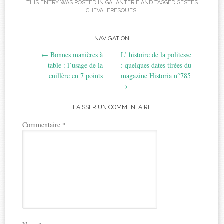
THIS ENTRY WAS POSTED IN
GALANTERIE
AND TAGGED
GESTES
CHEVALERESQUES
.
Post
NAVIGATION
←
Bonnes manières à
L’ histoire de la politesse
navigation
table : l’usage de la
: quelques dates tirées du
cuillère en 7 points
magazine Historia n°785
→
LAISSER UN COMMENTAIRE
Commentaire
*