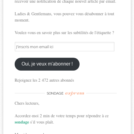
recevoir une notification de chaque nouvel article par email.
Ladies & Gentlemans, vous pouvez vous désabonner à tout
moment.
Voulez-vous en savoir plus sur les subtilités de l'étiquette ?
J'inscris
mon
email
ici
Oui, je veux m'abonner !
Rejoignez les 2 472 autres abonnés
express
SONDAGE
Chers lecteurs,
Accordez-moi 2 min de votre temps pour répondre à ce
sondage
s’il vous plaît.