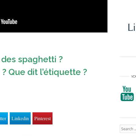
es spaghetti ?
? Que dit l’étiquette ?
YO
tter
Linkedin
Pinterest
Search
for: