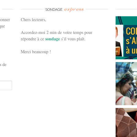
e
express
SONDAGE
bonner
Chers lecteurs,
que
Accordez-moi 2 min de votre temps pour
sondage
répondre à ce
s’il vous plaît.
Merci beaucoup !
s de