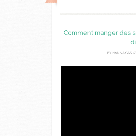
Comment manger des spa
di
BY
HANNA GAS
/