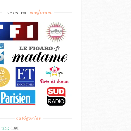
confiance
ILS M’ONT FAIT
catégories
 table
(180)