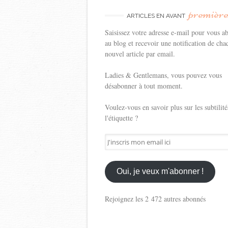
premièr
ARTICLES EN AVANT
Saisissez votre adresse e-mail pour vous a
au blog et recevoir une notification de cha
nouvel article par email.
Ladies & Gentlemans, vous pouvez vous
désabonner à tout moment.
Voulez-vous en savoir plus sur les subtilité
l'étiquette ?
J'inscris
mon
email
ici
Oui, je veux m'abonner !
Rejoignez les 2 472 autres abonnés