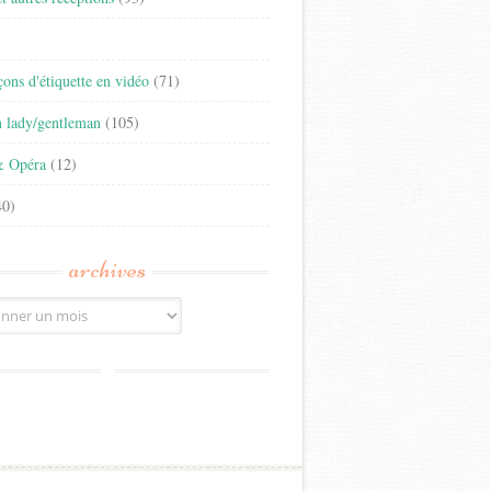
)
eçons d'étiquette en vidéo
(71)
n lady/gentleman
(105)
& Opéra
(12)
0)
archives