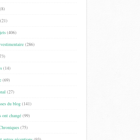
(8)
(21)
jets
(406)
vestimentaire
(286)
73)
es
(14)
e
(69)
onal
(27)
sses du blog
(141)
s ont changé
(99)
 Chroniques
(75)
t autres réceptions
(93)