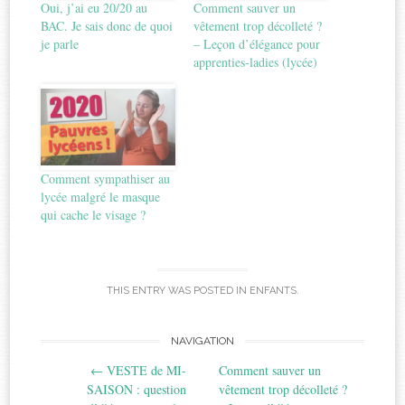
Oui, j’ai eu 20/20 au
Comment sauver un
BAC. Je sais donc de quoi
vêtement trop décolleté ?
je parle
– Leçon d’élégance pour
apprenties-ladies (lycée)
Comment sympathiser au
lycée malgré le masque
qui cache le visage ?
THIS ENTRY WAS POSTED IN
ENFANTS
.
Post
NAVIGATION
←
VESTE de MI-
Comment sauver un
navigation
SAISON : question
vêtement trop décolleté ?