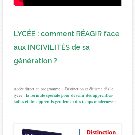
LYCÉE : comment RÉAGIR face
aux INCIVILITÉS de sa
génération ?
Accès direct au programme « Distinction et élitisme dès le
la formule spéciale pour devenir des apprenties-
lycée :
ladies et des apprentis-gentlemen des temps modernes
« :