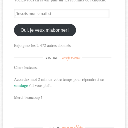
J'inscris
mon
email
ici
Oui, je veux m'abonner !
Rejoignez les 2 472 autres abonnés
express
SONDAGE
Chers lecteurs,
Accordez-moi 2 min de votre temps pour répondre à ce
sondage
s’il vous plaît.
Merci beaucoup !
consultés