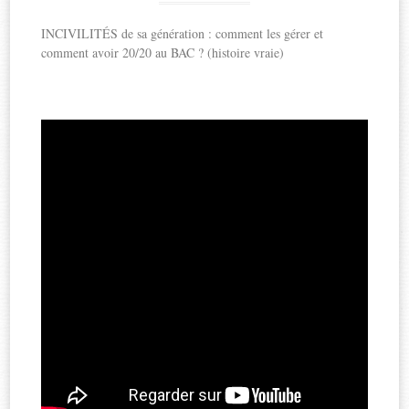
INCIVILITÉS de sa génération : comment les gérer et
comment avoir 20/20 au BAC ? (histoire vraie)