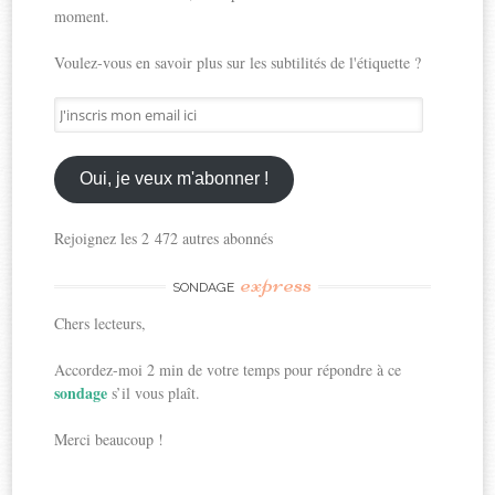
moment.
Voulez-vous en savoir plus sur les subtilités de l'étiquette ?
J'inscris
mon
email
ici
Oui, je veux m'abonner !
Rejoignez les 2 472 autres abonnés
express
SONDAGE
Chers lecteurs,
Accordez-moi 2 min de votre temps pour répondre à ce
sondage
s’il vous plaît.
Merci beaucoup !