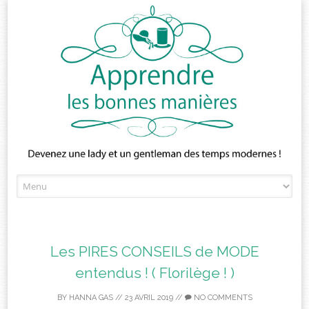
Skip
to
content
Les PIRES CONSEILS de MODE
entendus ! ( Florilège ! )
BY
HANNA GAS
//
23 AVRIL 2019
//
NO COMMENTS