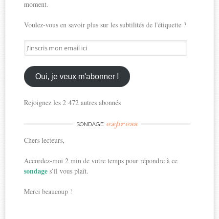
moment.
Voulez-vous en savoir plus sur les subtilités de l'étiquette ?
J'inscris
mon
email
ici
Oui, je veux m'abonner !
Rejoignez les 2 472 autres abonnés
express
SONDAGE
Chers lecteurs,
Accordez-moi 2 min de votre temps pour répondre à ce
sondage
s’il vous plaît.
Merci beaucoup !