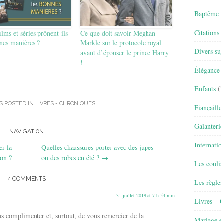
Baptême
Citations
ilms et séries prônent-ils
Ce que doit savoir Meghan
nes manières ?
Markle sur le protocole royal
Divers su
avant d’épouser le prince Harry
!
Élégance 
Enfants
(
S POSTED IN
LIVRES - CHRONIQUES
.
Fiançaill
Galanteri
NAVIGATION
Internati
er la
Quelles chaussures porter avec des jupes
ion ?
ou des robes en été ?
→
Les couli
4 COMMENTS
Les règle
31 juillet 2019 at 7 h 54 min
Livres –
 complimenter et, surtout, de vous remercier de la
Mariage e