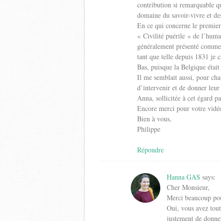
contribution si remarquable q
domaine du savoir-vivre et de
En ce qui concerne le premier 
« Civilité puérile » de l’hum
généralement présenté comme f
tant que telle depuis 1831 je c
Bas, puisque la Belgique éta
Il me semblait aussi, pour cha
d’intervenir et de donner leu
Anna, sollicitée à cet égard 
Encore merci pour votre vidéo, 
Bien à vous,
Philippe
Répondre
Hanna GAS
says:
Cher Monsieur,
Merci beaucoup pou
Oui, vous avez tout 
justement de donner