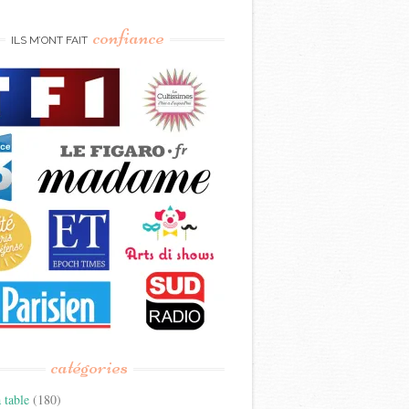
confiance
ILS M’ONT FAIT
catégories
 table
(180)