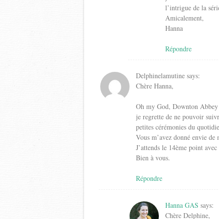
l’intrigue de la sér
Amicalement,
Hanna
Répondre
Delphinelamutine
says:
Chère Hanna,
Oh my God, Downton Abbey ! D
je regrette de ne pouvoir suiv
petites cérémonies du quotidi
Vous m’avez donné envie de m
J’attends le 14ème point ave
Bien à vous.
Répondre
Hanna GAS
says:
Chère Delphine,