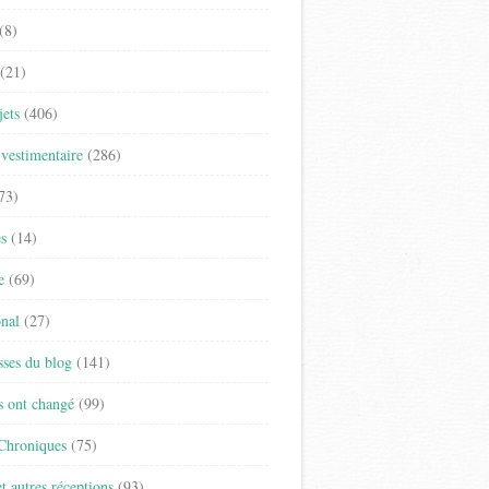
(8)
(21)
jets
(406)
vestimentaire
(286)
73)
es
(14)
e
(69)
onal
(27)
sses du blog
(141)
s ont changé
(99)
 Chroniques
(75)
t autres réceptions
(93)