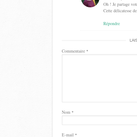
Oh ! Je partage vot
Cette délicatesse d
Répondre
LAI
Commentaire
*
Nom
*
E-mail
*