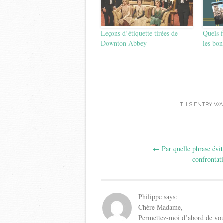
Leçons d’étiquette tirées de
Quels f
Downton Abbey
les bon
THIS ENTRY WA
Post
←
Par quelle phrase évit
navigation
confrontat
Philippe
says:
Chère Madame,
Permettez-moi d’abord de vous