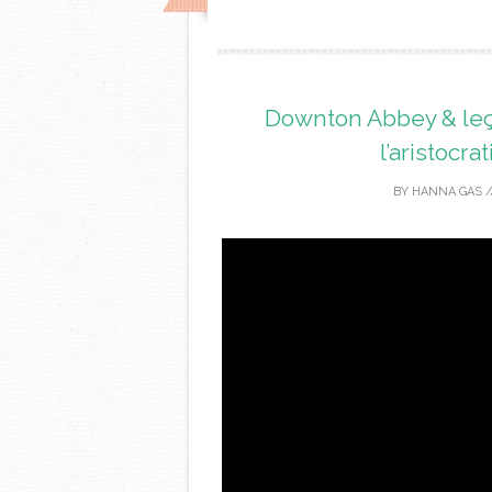
Downton Abbey & leço
l’aristocr
BY
HANNA GAS
/