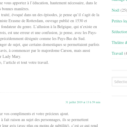
ue vous apportez à l’éducation, hautement nécessaire, dans le
s bonnes manières.
Noël
(25
traité, évoqué dans un des épisodes, je pense qu’il s’agit de la
aniste Erasme de Rotterdam, ouvrage publié en 1530 et
Petites l
ondateur du genre. L’allusion à la Belgique, qui n’existe en
Séductio
rois, est une erreur et une confusion, je pense, avec les Pays-
it précédemment désignée comme les Pays-Bas du Sud.
Théâtre 
nger de sujet, que certains domestiques se permettaient parfois
r avis, à commencer par le majordome Carson, mais aussi
Travail
(4
par Lady Mary.
l’article et tout votre travail.
Archives
31 juillet 2019 at 13 h 59 min
r vos compliments et votre précieux ajout.
à fait raison au sujet des personnages, ils se permettent
 leur avis (avec plus ou moins de subtilité), c’est ce qui rend