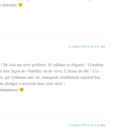
ie plaisante
31 juillet 2019 at 16 h 01 min
e loin ma série préférée. Si raffinée et élégante ! Combien
re leur façon de s’habiller ou de vivre. L’heure du thé ! Ces
en, qui rythment une vie, manquent cruellement aujourd’hui.
e plonger à nouveau dans cette série !
c impatience
31 juillet 2019 at 16 h 10 min