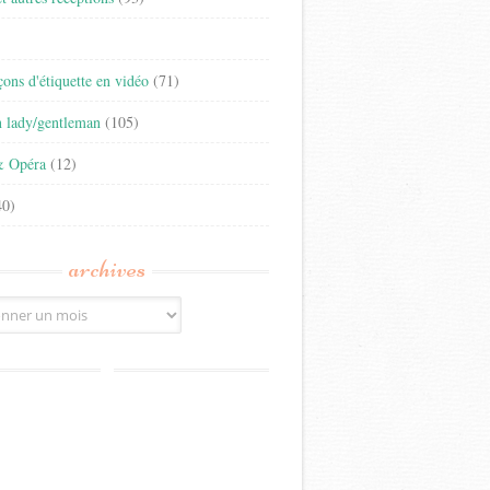
)
eçons d'étiquette en vidéo
(71)
n lady/gentleman
(105)
& Opéra
(12)
0)
archives