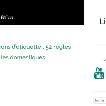
ns d’étiquette : 52 règles
t les domestiques
YO
Search
for: