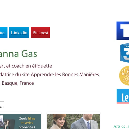
tter
Linkedin
Pinterest
n :
Arts de la