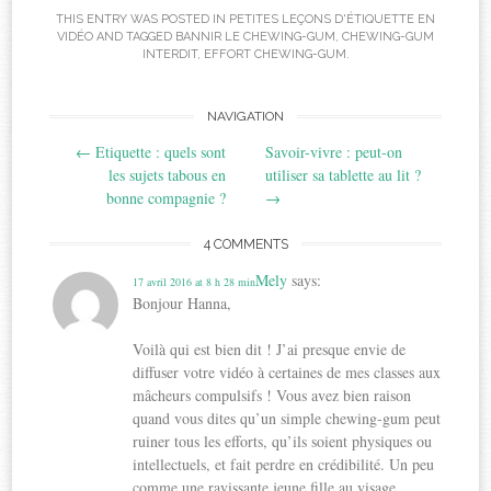
THIS ENTRY WAS POSTED IN
PETITES LEÇONS D'ÉTIQUETTE EN
VIDÉO
AND TAGGED
BANNIR LE CHEWING-GUM
,
CHEWING-GUM
INTERDIT
,
EFFORT CHEWING-GUM
.
Post
NAVIGATION
←
Etiquette : quels sont
Savoir-vivre : peut-on
navigation
les sujets tabous en
utiliser sa tablette au lit ?
bonne compagnie ?
→
4 COMMENTS
Mely
says:
17 avril 2016 at 8 h 28 min
Bonjour Hanna,
Voilà qui est bien dit ! J’ai presque envie de
diffuser votre vidéo à certaines de mes classes aux
mâcheurs compulsifs ! Vous avez bien raison
quand vous dites qu’un simple chewing-gum peut
ruiner tous les efforts, qu’ils soient physiques ou
intellectuels, et fait perdre en crédibilité. Un peu
comme une ravissante jeune fille au visage