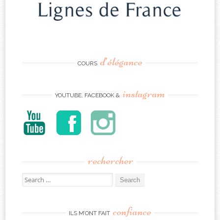
d’élégance
COURS
instagram
YOUTUBE, FACEBOOK &
rechercher
Search
for:
confiance
ILS M’ONT FAIT