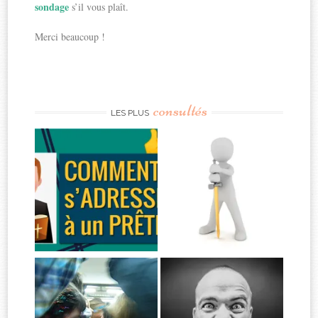
sondage
s’il vous plaît.
Merci beaucoup !
consultés
LES PLUS