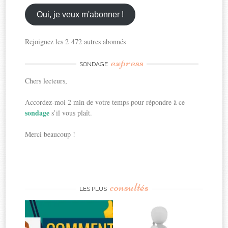
email
ici
Oui, je veux m'abonner !
Rejoignez les 2 472 autres abonnés
express
SONDAGE
Chers lecteurs,
Accordez-moi 2 min de votre temps pour répondre à ce
sondage
s’il vous plaît.
Merci beaucoup !
consultés
LES PLUS