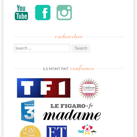
rechercher
Search
for:
confiance
ILS M’ONT FAIT