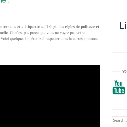
e :
internet
étiquette
règles de politesse et
» et «
». Il s’agit des
uelle
. Ce n’est pas parce que vous ne voyez pas votre
. Voici quelques impératifs à respecter dans la correspondance
YO
Search
for: