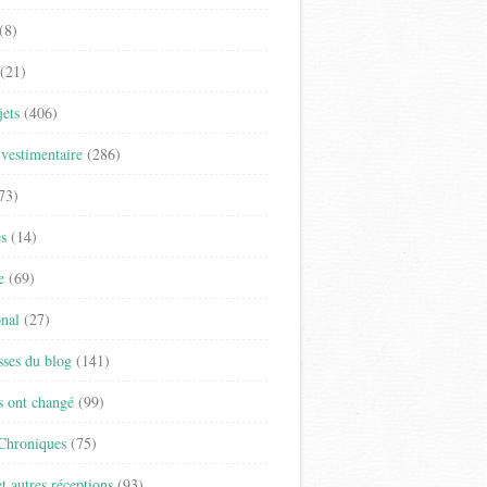
(8)
(21)
jets
(406)
vestimentaire
(286)
73)
es
(14)
e
(69)
onal
(27)
sses du blog
(141)
s ont changé
(99)
 Chroniques
(75)
t autres réceptions
(93)