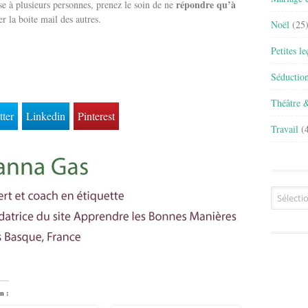
répondre qu’à
se à plusieurs personnes, prenez le soin de ne
uer la boite mail des autres.
Noël
(25
Petites l
Séductio
Théâtre 
tter
Linkedin
Pinterest
Travail
(4
Archives
n :