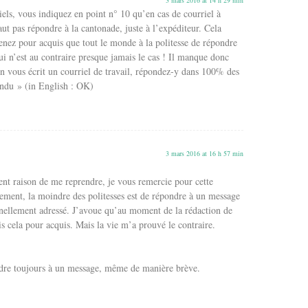
iels, vous indiquez en point n° 10 qu’en cas de courriel à
faut pas répondre à la cantonade, juste à l’expéditeur. Cela
enez pour acquis que tout le monde à la politesse de répondre
qui n’est au contraire presque jamais le cas ! Il manque donc
on vous écrit un courriel de travail, répondez-y dans 100% des
ndu » (in English : OK)
3 mars 2016 at 16 h 57 min
nt raison de me reprendre, je vous remercie pour cette
vement, la moindre des politesses est de répondre à un message
nnellement adressé. J’avoue qu’au moment de la rédaction de
ais cela pour acquis. Mais la vie m’a prouvé le contraire.
dre toujours à un message, même de manière brève.