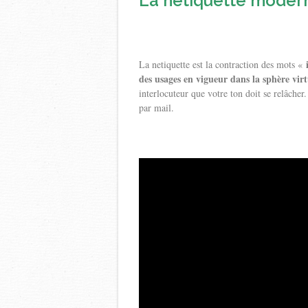
La netiquette modern
La netiquette est la contraction des mots «
des usages en vigueur dans la sphère virt
interlocuteur que votre ton doit se relâcher
par mail.