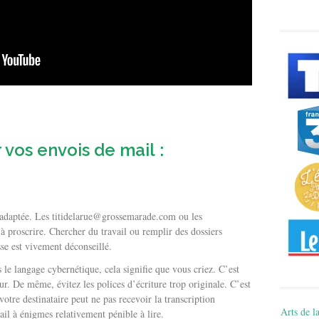
 vos envois de mail :
adaptée. Les titidelarue@grossemarade.com ou les
 proscrire. Chercher du travail ou remplir des dossiers
sse est vivement déconseillé.
 le langage cybernétique, cela signifie que vous criez. C’est
eur. De même, évitez les polices d’écriture trop originale. C’est
s votre destinataire peut ne pas recevoir la transcription
Arts de la
l à énigmes relativement pénible à lire.