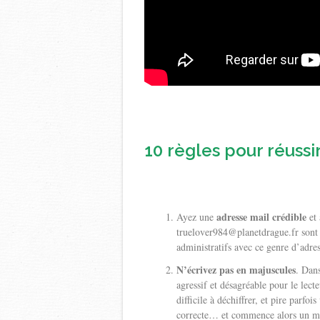
10 règles pour réussir
adresse mail crédible
Ayez une
et 
truelover984@planetdrague.fr sont à
administratifs avec ce genre d’adre
N’écrivez pas en majuscules
. Dans
agressif et désagréable pour le lect
difficile à déchiffrer, et pire parfoi
correcte… et commence alors un mai