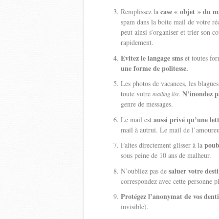
case « objet » du m
Remplissez la
spam dans la boite mail de votre réc
peut ainsi s’organiser et trier son
rapidement.
Evitez le langage sms
et toutes fo
une forme de politesse.
Les photos de vacances, les blagues 
N’inondez pa
toute votre
.
mailing list
genre de messages.
aussi privé qu’une let
Le mail est
mail à autrui. Le mail de l’amoureu
poub
Faites directement glisser à la
sous peine de 10 ans de malheur.
saluer votre dest
N’oubliez pas de
correspondez avec cette personne plu
Protégez l’anonymat de vos denti
invisible).