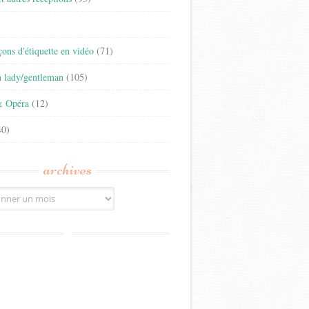
)
eçons d'étiquette en vidéo
(71)
n lady/gentleman
(105)
& Opéra
(12)
0)
archives