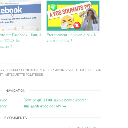
tte sur Facebook : faut-il
Eternuement : doit-on dire « à
ter TOUS les
vos souhaits » ?
saires ?
AGGED
CORRESPONDANCE MAIL ET SAVOIR-VIVRE
,
ÉTIQUETTE SUR
ET
,
NÉTIQUETTE POLITESSE
.
NAVIGATION
 avec
Tout ce qu’il faut savoir pour élaborer
ance
une garde-robe de lady
→
6 COMMENTS
3 mars 2016 at 14 h 29 min