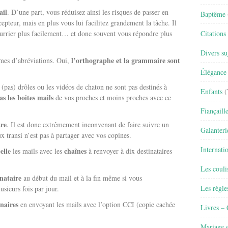
ail
. D’une part, vous réduisez ainsi les risques de passer en
Baptême
epteur, mais en plus vous lui facilitez grandement la tâche. Il
Citations
 courrier plus facilement… et donc souvent vous répondre plus
Divers su
l’orthographe et la grammaire sont
rmes d’abréviations. Oui,
Élégance 
(pas) drôles ou les vidéos de chaton ne sont pas destinés à
Enfants
(
s les boites mails
de vos proches et moins proches avec ce
Fiançaill
tre
. Il est donc extrêmement inconvenant de faire suivre un
Galanteri
x transi n’est pas à partager avec vos copines.
Internati
elle
chaînes
les mails avec les
à renvoyer à dix destinataires
Les couli
inataire
au début du mail et à la fin même si vous
Les règle
sieurs fois par jour.
naires
en envoyant les mails avec l’option CCI (copie cachée
Livres –
Mariage e