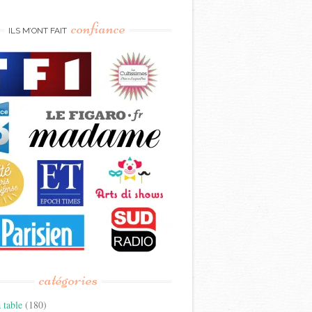
confiance
ILS M’ONT FAIT
catégories
 table
(180)