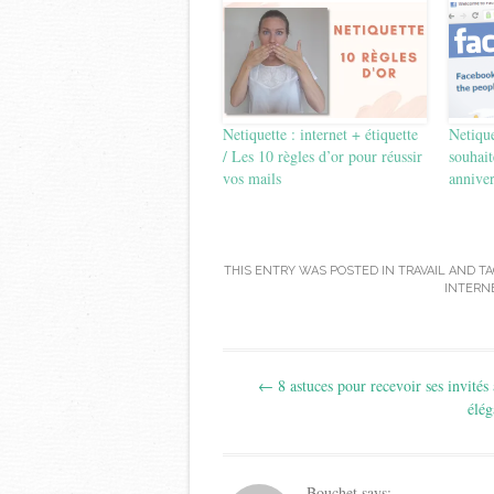
Netiquette : internet + étiquette
Netique
/ Les 10 règles d’or pour réussir
souhai
vos mails
anniver
THIS ENTRY WAS POSTED IN
TRAVAIL
AND T
INTERN
Post
←
8 astuces pour recevoir ses invités
navigation
élég
Bouchet
says: