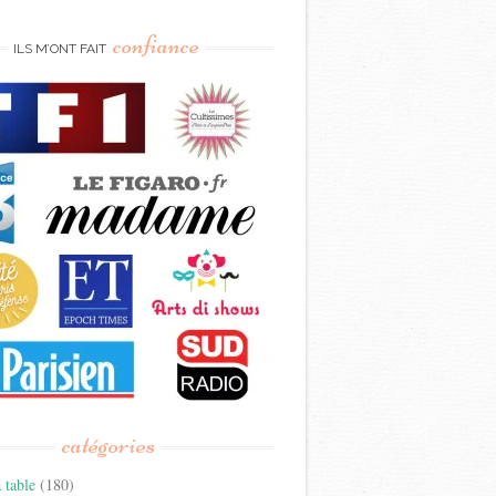
confiance
ILS M’ONT FAIT
catégories
 table
(180)