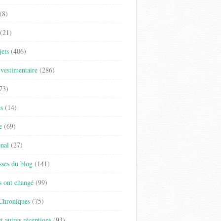
(8)
(21)
jets
(406)
vestimentaire
(286)
73)
es
(14)
e
(69)
onal
(27)
sses du blog
(141)
s ont changé
(99)
 Chroniques
(75)
t autres réceptions
(93)