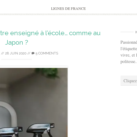
to
content
LIGNES DE FRANCE
être enseigné à l’école… comme au
Japon ?
Passionné
l'étiquett
//
28 JUIN 2020
//
5 COMMENTS
vivre, et 
politesse.
Cliquez