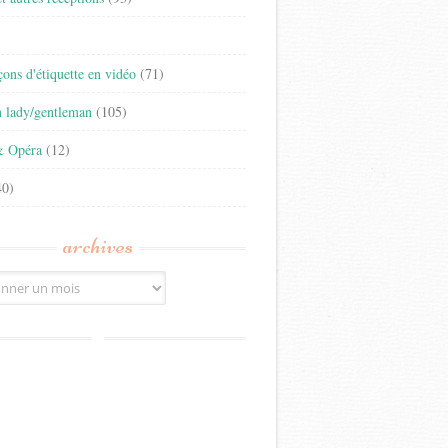
)
eçons d'étiquette en vidéo
(71)
n lady/gentleman
(105)
& Opéra
(12)
0)
archives