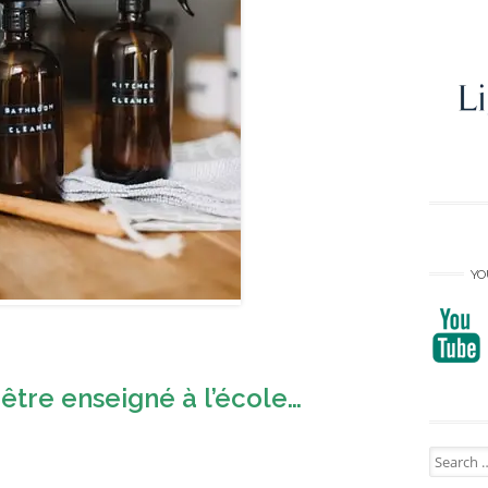
YO
être enseigné à l’école…
Search
for: