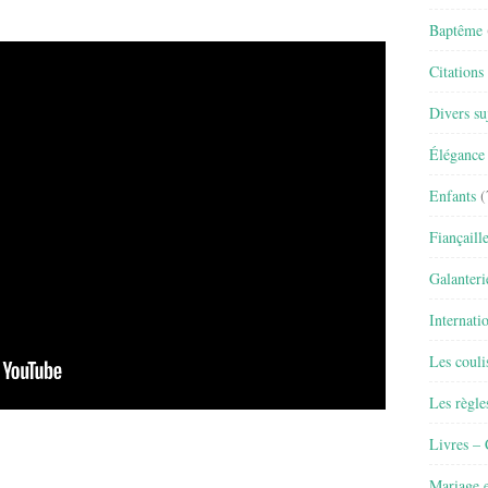
Baptême
Citations
Divers su
Élégance 
Enfants
(
Fiançaill
Galanteri
Internati
Les couli
Les règle
Livres –
Mariage e