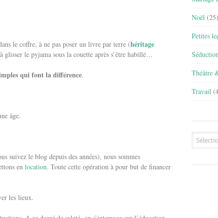
Noël
(25
Petites l
héritage
ans le coffre, à ne pas poser un livre par terre (
Séductio
à glisser le pyjama sous la couette après s’être habillé…
Théâtre 
simples qui font la différence
.
Travail
(4
eune âge.
Archives
ous suivez le blog depuis des années), nous sommes
ettons en
location
. Toute cette opération à pour but de financer
er les lieux.
uations. A ce degré de saleté, on s’interroge sur l’éducation