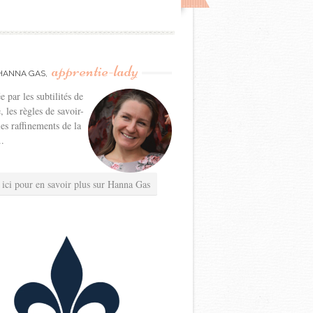
apprentie-lady
HANNA GAS,
e par les subtilités de
e, les règles de savoir-
les raffinements de la
..
 ici pour en savoir plus sur Hanna Gas