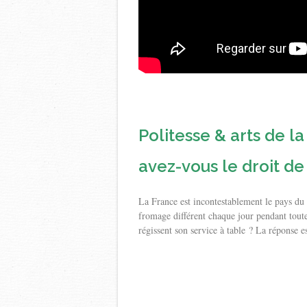
Politesse & arts de 
avez-vous le droit de
La France est incontestablement le pays du
fromage différent chaque jour pendant toute
régissent son service à table ? La réponse e