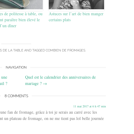
es de politesse à table, ou
Astuces sur l’art de bien manger
 paraître bien élevé le
certains plats
d’un dîner
S DE LA TABLE
AND TAGGED
COMBIEN DE FROMAGES
.
NAVIGATION
 une
Quel est le calendrier des anniversaires de
uil ?
mariage ?
→
8 COMMENTS
11 mai 2017 at 6 h 47 min
s une fan de fromage, grâce à toi je serais au carré avec les
t un plateau de fromage, on ne me tient pas lol belle journée