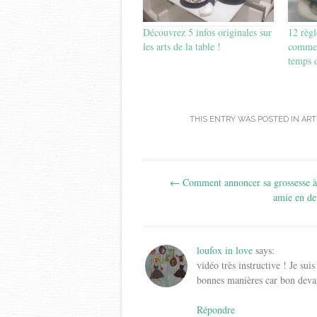
Découvrez 5 infos originales sur
12 règl
les arts de la table !
comment
temps 
THIS ENTRY WAS POSTED IN
ART
Post
←
Comment annoncer sa grossesse à
navigation
amie en de
loufox in love
says:
vidéo très instructive ! Je sui
bonnes manières car bon devan
Répondre