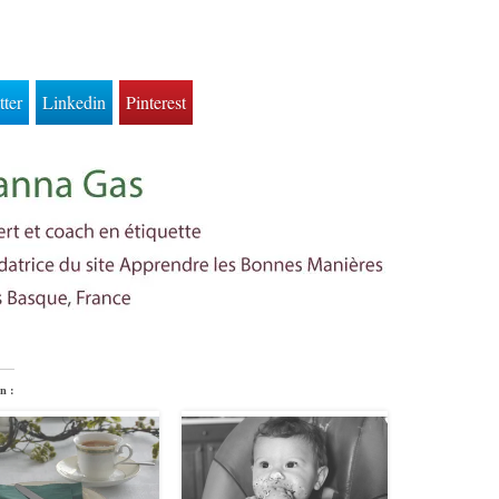
tter
Linkedin
Pinterest
n :