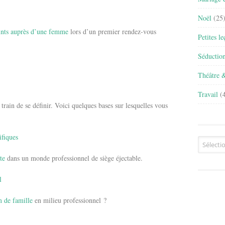
Noël
(25
ints auprès d’une femme
lors d’un premier rendez-vous
Petites l
Séductio
Théâtre 
Travail
(4
 train de se définir. Voici quelques bases sur lesquelles vous
ifiques
Archives
te
dans un monde professionnel de siège éjectable.
l
 de famille
en milieu professionnel ?