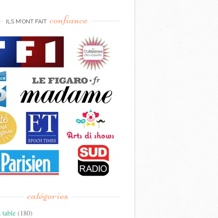
confiance
ILS M’ONT FAIT
catégories
 table
(180)