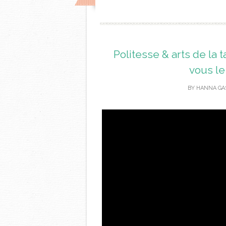
Politesse & arts de la
vous le
BY
HANNA GA