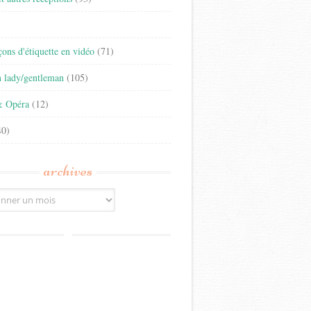
)
eçons d'étiquette en vidéo
(71)
n lady/gentleman
(105)
& Opéra
(12)
0)
archives