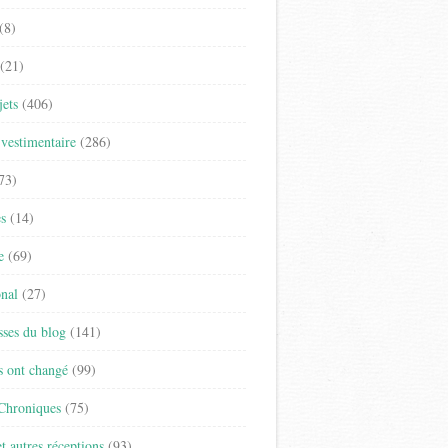
(8)
(21)
jets
(406)
vestimentaire
(286)
73)
es
(14)
e
(69)
onal
(27)
sses du blog
(141)
s ont changé
(99)
 Chroniques
(75)
t autres réceptions
(93)