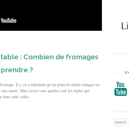
la table : Combien de fromages
 prendre ?
YO
 fromage. Il y en a tellement qu’on pourrait même manger un
 une année. Mais savez-vous quelles sont les règles qui
st dans cette vidéo.
Search
for: