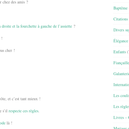
r chez des amis ?
Baptême
Citations
à droite et la fourchette à gauche de l’assiette
?
Divers su
e
!
Élégance 
as cher !
Enfants
(
Fiançaill
Galanteri
Internati
Les couli
ôte, et c’est tant mieux !
Les règle
e s’il
respecte ces règles
.
Livres –
code
là !
Mariage e