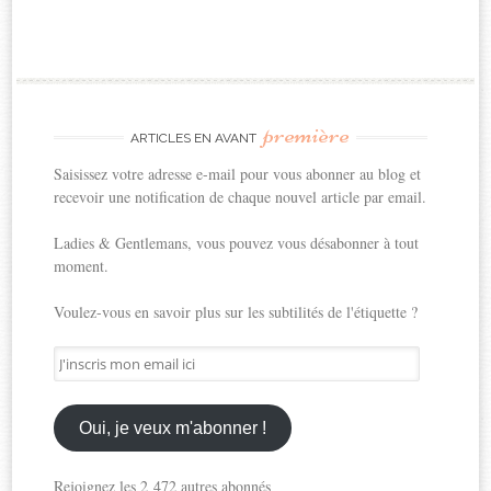
première
ARTICLES EN AVANT
Saisissez votre adresse e-mail pour vous abonner au blog et
recevoir une notification de chaque nouvel article par email.
Ladies & Gentlemans, vous pouvez vous désabonner à tout
moment.
Voulez-vous en savoir plus sur les subtilités de l'étiquette ?
J'inscris
mon
email
ici
Oui, je veux m'abonner !
Rejoignez les 2 472 autres abonnés