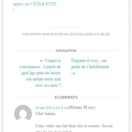
appris sur l’ÉTIQUETTE
!
THIS ENTRY WAS POSTED IN
LES COULISSES DU BLOG
.
Post
NAVIGATION
←
Usages et
Élégante et sexy : un
navigation
convenances : à partir de
guide de l’habillement
quel âge peut-on laisser
→
son enfant sortir seul
avec ses amis ?
8 COMMENTS
Mélanie M
says:
20 mars 2019 at 8 h 41 min
Cher hanna,
Cette vidéo ma fait bien rire et sourire. Savoir
rire de soi et essentiel.