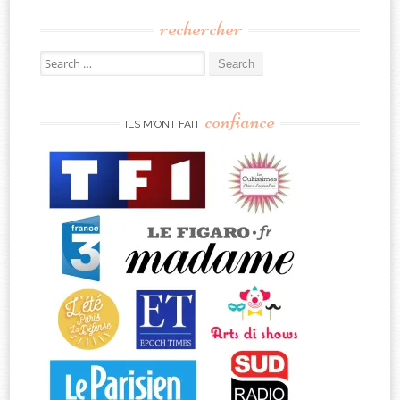
rechercher
Search
for:
confiance
ILS M’ONT FAIT