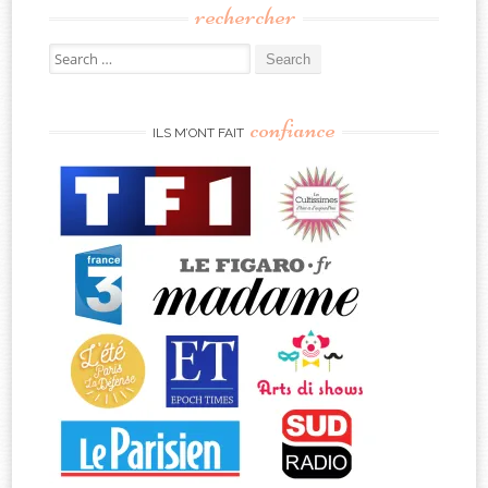
rechercher
Search
for:
confiance
ILS M’ONT FAIT