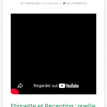
BY
HANNA GAS
//
6 JUIN 2017
//
NO COMMENTS
Etiquette et Réception : quelle