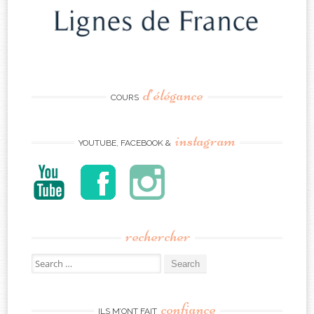
d’élégance
COURS
instagram
YOUTUBE, FACEBOOK &
rechercher
Search
for:
confiance
ILS M’ONT FAIT