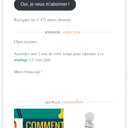
ici
Oui, je veux m'abonner !
Rejoignez les 2 472 autres abonnés
express
SONDAGE
Chers lecteurs,
Accordez-moi 2 min de votre temps pour répondre à ce
sondage
s’il vous plaît.
Merci beaucoup !
consultés
LES PLUS