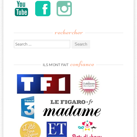
rechercher
Search
for:
confiance
ILS M’ONT FAIT