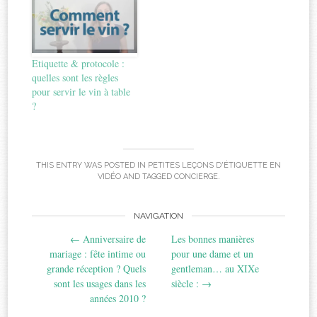
Etiquette & protocole :
quelles sont les règles
pour servir le vin à table
?
THIS ENTRY WAS POSTED IN
PETITES LEÇONS D'ÉTIQUETTE EN
VIDÉO
AND TAGGED
CONCIERGE
.
Post
NAVIGATION
←
Anniversaire de
Les bonnes manières
navigation
mariage : fête intime ou
pour une dame et un
grande réception ? Quels
gentleman… au XIXe
sont les usages dans les
siècle :
→
années 2010 ?